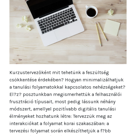
Kurzustervezőként mit tehetünk a feszültség
csökkentése érdekében? Hogyan minimalizálhatjuk
a tanulási folyamatokkal kapcsolatos nehézségeket?
El?z? posztunkban megismerhettük a felhasználói
frusztráció típusait, most pedig lássunk néhány
módszert, amellyel pozitívabb digitális tanulási
élményeket hozhatunk létre: Tervezzük meg az
interakciókat a folyamat korai szakaszában: a
tervezési folyamat során elkészíthetjük a f?bb