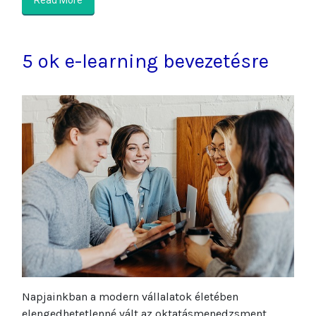
Read More
5 ok e-learning bevezetésre
Napjainkban a modern vállalatok életében
elengedhetetlenné vált az oktatásmenedzsment