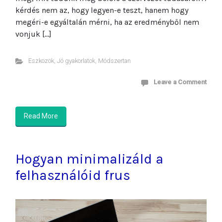
kérdés nem az, hogy legyen-e teszt, hanem hogy
megéri-e egyáltalán mérni, ha az eredményből nem
vonjuk […]
Eszközök
,
Jó gyakorlatok
,
Módszertan
Leave a Comment
Read More
Hogyan minimalizáld a
felhasználóid frus