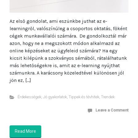
Az első gondolat, ami eszünkbe juthat az e-
learningről, valószínűleg a csoportos oktatás, főként
cégek munkavállalói számára. De gondolkoztál már
azon, hogy ne a megszokott módon alkalmazd az
online képzéseket az ügyfeleid számára? Ha egy
kicsit kilépünk a szokványos sémából, rátalálhatunk
más lehetőségekre is, amit az e-learning nyújthat
számunkra. A karácsony közeledtével különösen jól
jön ez, […]
Érdekességek
,
Jó gyakorlatok
,
Tippek és tévhitek
,
Trendek
Leave a Comment
Read More