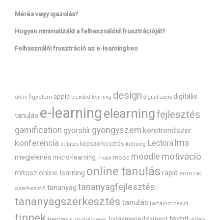
Mérés vagy igazolás?
Hogyan minimalizáld a felhasználóid frusztrációját?
Felhasználói frusztráció az e-learningben
design
digitális
apple
aktív figyelem
blended learning
digitalizáció
e-learning
elearning
fejlesztés
tanulás
gyöngyszem
gamification
gyorshír
keretrendszer
lms
konferencia
Lectora
képszerkesztés
költség
kutatás
motiváció
moodle
megjelenés
micro-learning
mooc
mobil
online tanulás
mítosz
rapid
online learning
sorozat
tananyagfejlesztés
tananyag
szerkesztő
tananyagszerkesztés
tanulás
tartalom
teszt
tippek
tévhit
tudásmenedzsment
trendek
video
tudásfelmérés