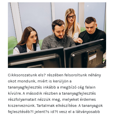
Cikksorozatunk els? részében felsoroltunk néhány
okot mondunk, miért is kerüljön a
tananyagfejlesztés inkább a megbízó cég falain
kívülre. A második részben a tananyagfejlesztés
részfolyamatait nézzük meg, melyeket érdemes
kiszerveznünk. Tartalmak elkészítése: A tananyagok
fejlesztéséb?l jelent?s id?t vesz el a látványosabb