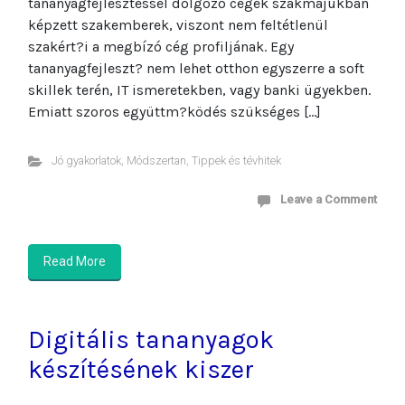
tananyagfejlesztéssel dolgozó cégek szakmájukban
képzett szakemberek, viszont nem feltétlenül
szakért?i a megbízó cég profiljának. Egy
tananyagfejleszt? nem lehet otthon egyszerre a soft
skillek terén, IT ismeretekben, vagy banki ügyekben.
Emiatt szoros együttm?ködés szükséges […]
Jó gyakorlatok
,
Módszertan
,
Tippek és tévhitek
Leave a Comment
Read More
Digitális tananyagok
készítésének kiszer