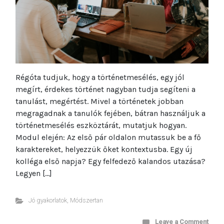
Régóta tudjuk, hogy a történetmesélés, egy jól
megírt, érdekes történet nagyban tudja segíteni a
tanulást, megértést. Mivel a történetek jobban
megragadnak a tanulók fejében, bátran használjuk a
történetmesélés eszköztárát, mutatjuk hogyan.
Modul elején: Az első pár oldalon mutassuk be a fő
karaktereket, helyezzük őket kontextusba. Egy új
kolléga első napja? Egy felfedező kalandos utazása?
Legyen […]
Jó gyakorlatok
,
Módszertan
Leave a Comment