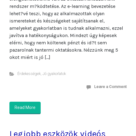
rendszer m?ködtetése. Az e-learning bevezetése
lehet?vé teszi, hogy az alkalmazottak olyan
ismereteket és készségeket sajátítsanak el,
amelyeket gyakorlatban is tudnak alkalmazni, ezzel
javítva a hatékonyságukon. Mindezt úgy képesek
elérni, hogy nem költenek pénzt és id?t sem
pazarolnak tantermi oktatásokra. Nézzünk meg 5
okot miért is jó […]
Érdekességek
,
Jó gyakorlatok
Leave a Comment
Read More
Legjobb eszközök videós