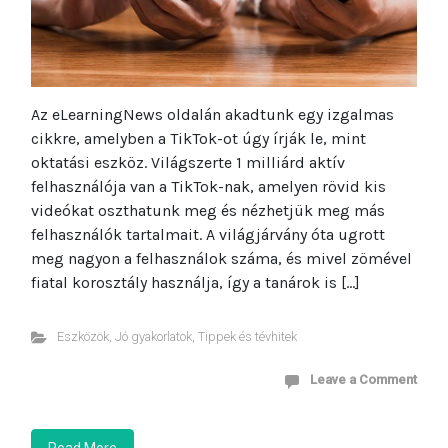
Az eLearningNews oldalán akadtunk egy izgalmas
cikkre, amelyben a TikTok-ot úgy írják le, mint
oktatási eszköz. Világszerte 1 milliárd aktív
felhasználója van a TikTok-nak, amelyen rövid kis
videókat oszthatunk meg és nézhetjük meg más
felhasználók tartalmait. A világjárvány óta ugrott
meg nagyon a felhasználok száma, és mivel zömével
fiatal korosztály használja, így a tanárok is […]
Eszközök
,
Jó gyakorlatok
,
Tippek és tévhitek
Leave a Comment