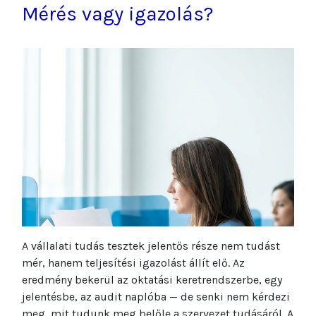
Mérés vagy igazolás?
A vállalati tudás tesztek jelentős része nem tudást
mér, hanem teljesítési igazolást állít elő. Az
eredmény bekerül az oktatási keretrendszerbe, egy
jelentésbe, az audit naplóba — de senki nem kérdezi
meg, mit tudunk meg belőle a szervezet tudásáról. A