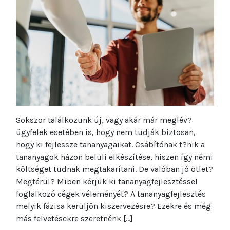
Sokszor találkozunk új, vagy akár már meglév?
ügyfelek esetében is, hogy nem tudják biztosan,
hogy ki fejlessze tananyagaikat. Csábítónak t?nik a
tananyagok házon belüli elkészítése, hiszen így némi
költséget tudnak megtakarítani. De valóban jó ötlet?
Megtérül? Miben kérjük ki tananyagfejlesztéssel
foglalkozó cégek véleményét? A tananyagfejlesztés
melyik fázisa kerüljön kiszervezésre? Ezekre és még
más felvetésekre szeretnénk […]