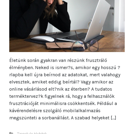
Életünk során gyakran van részünk frusztráló
élményben. Neked is ismer?s, amikor egy hosszú ?
rlapba kell újra beírnod az adatokat, mert valahogy
elvesztek, amiket eddig beírtál? Vagy amikor az
online vásárlásod elt?nik az éterben? A tudatos
terméktervez?k figyelnek rá, hogy a felhasználók
frusztrációját minimálisra csökkentsék. Például a
kávérendelésre szolgáló mobilalkalmazás
megszünteti a sorbanállást. A szabad helyeket […]
Tippek és tévhitek