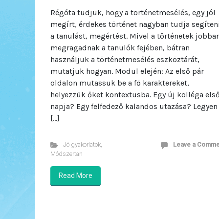
Régóta tudjuk, hogy a történetmesélés, egy jól
megírt, érdekes történet nagyban tudja segíten
a tanulást, megértést. Mivel a történetek jobba
megragadnak a tanulók fejében, bátran
használjuk a történetmesélés eszköztárát,
mutatjuk hogyan. Modul elején: Az első pár
oldalon mutassuk be a fő karaktereket,
helyezzük őket kontextusba. Egy új kolléga els
napja? Egy felfedező kalandos utazása? Legyen
[…]
Jó gyakorlatok
,
Leave a Comme
Módszertan
Read More