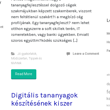
y
tananyagfejlesztéssel dolgozó cégek
szakmájukban képzett szakemberek, viszont
nem feltétlenül szakért?i a megbízó cég
L
profiljának. Egy tananyagfejleszt? nem lehet
nt
otthon egyszerre a soft skillek terén, IT
Mé
ismeretekben, vagy banki ügyekben. Emiatt
szoros együttm?ködés szükséges […]
Ho
Fe
Jó gyakorlatok
,
Leave a Comment
Módszertan
,
Tippek és
tévhitek
Read More
ak
di
f
Digitális tananyagok
k
készítésének kiszer
kö