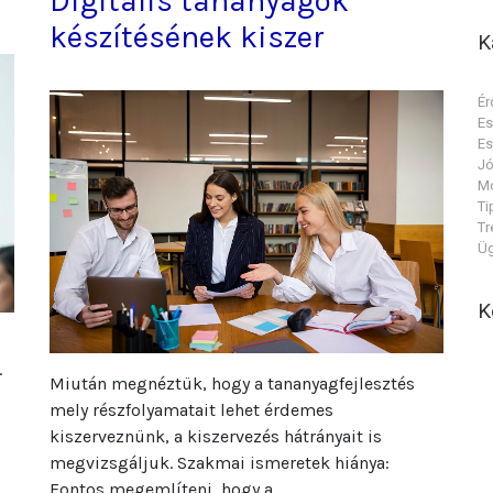
Digitális tananyagok
készítésének kiszer
K
Ér
E
E
Jó
Mó
Ti
Tr
Üg
K
.
Miután megnéztük, hogy a tananyagfejlesztés
mely részfolyamatait lehet érdemes
kiszerveznünk, a kiszervezés hátrányait is
megvizsgáljuk. Szakmai ismeretek hiánya:
Fontos megemlíteni, hogy a