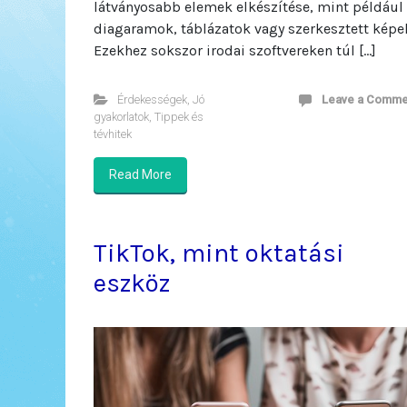
látványosabb elemek elkészítése, mint például
diagaramok, táblázatok vagy szerkesztett képe
Ezekhez sokszor irodai szoftvereken túl […]
Érdekességek
,
Jó
Leave a Comme
gyakorlatok
,
Tippek és
tévhitek
Read More
TikTok, mint oktatási
eszköz