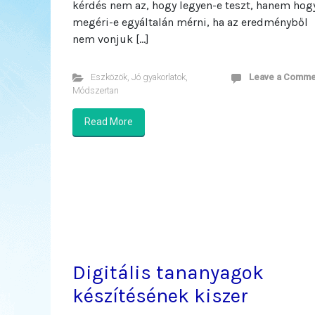
kérdés nem az, hogy legyen-e teszt, hanem hog
megéri-e egyáltalán mérni, ha az eredményből
nem vonjuk […]
Eszközök
,
Jó gyakorlatok
,
Leave a Comme
Módszertan
Read More
Digitális tananyagok
készítésének kiszer