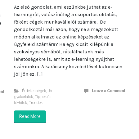
Az első gondolat, ami eszünkbe juthat az e-
learningről, valószínűleg a csoportos oktatás,
i
főként cégek munkavállalói számára. De
n
gondolkoztál már azon, hogy ne a megszokott
módon alkalmazd az online képzéseket az
ügyfeleid számára? Ha egy kicsit kilépünk a
szokványos sémából, rátalálhatunk más
lehetőségekre is, amit az e-learning nyújthat
ő
számunkra. A karácsony közeledtével különösen
jól jön ez, […]
Érdekességek
,
Jó
Leave a Comment
nt
gyakorlatok
,
Tippek és
tévhitek
,
Trendek
Read More