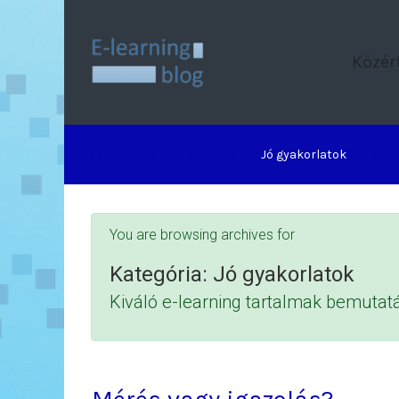
Skip to main content
Közér
Események
Eszközök
Jó gyakorlatok
Mód
You are browsing archives for
Kategória:
Jó gyakorlatok
Kiváló e-learning tartalmak bemutat