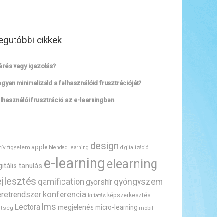
egutóbbi cikkek
rés vagy igazolás?
gyan minimalizáld a felhasználóid frusztrációját?
lhasználói frusztráció az e-learningben
design
apple
tív figyelem
blended learning
digitalizáció
e-learning
elearning
gitális tanulás
ejlesztés
gyöngyszem
gamification
gyorshír
konferencia
eretrendszer
képszerkesztés
kutatás
lms
Lectora
megjelenés
micro-learning
ltség
mobil