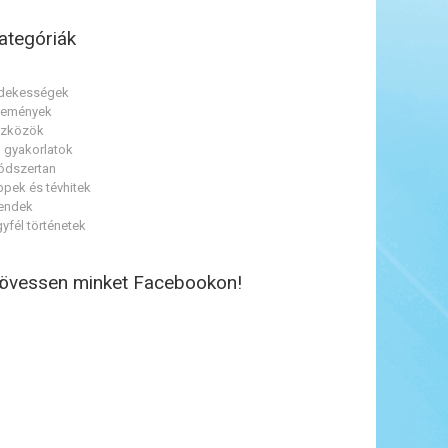
ategóriák
dekességek
semények
szközök
 gyakorlatok
dszertan
ppek és tévhitek
endek
yfél történetek
övessen minket Facebookon!