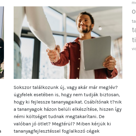
m
o
t
t
t
vi
Sokszor találkozunk új, vagy akár már meglév?
ügyfelek esetében is, hogy nem tudják biztosan,
hogy ki fejlessze tananyagaikat. Csábítónak t?nik
s
a tananyagok házon belüli elkészítése, hiszen így
s
némi költséget tudnak megtakarítani. De
valóban jó ötlet? Megtérül? Miben kérjük ki
a
tananyagfejlesztéssel foglalkozó cégek