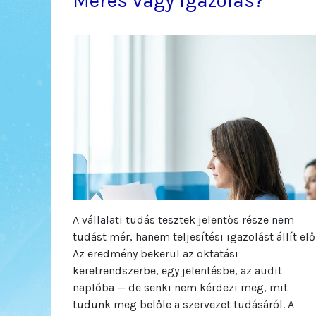
Mérés vagy igazolás?
A vállalati tudás tesztek jelentős része nem
tudást mér, hanem teljesítési igazolást állít elő
Az eredmény bekerül az oktatási
keretrendszerbe, egy jelentésbe, az audit
naplóba — de senki nem kérdezi meg, mit
tudunk meg belőle a szervezet tudásáról. A