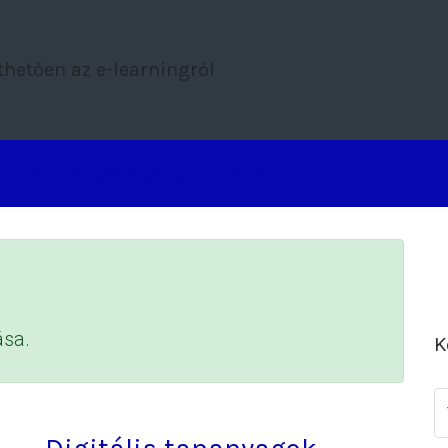
thetően az e-learningről
szertan
Tippek és tévhitek
Trendek
ása.
K