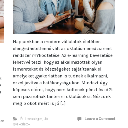
Napjainkban a modern vállalatok életében
elengedhetetlenné vált az oktatásmenedzsment
rendszer m?ködtetése. Az e-learning bevezetése
k
lehet?vé teszi, hogy az alkalmazottak olyan
ismereteket és készségeket sajátítsanak el,
amelyeket gyakorlatban is tudnak alkalmazni,
k
ezzel javítva a hatékonyságukon. Mindezt úgy
y
képesek elérni, hogy nem költenek pénzt és id?t
s
sem pazarolnak tantermi oktatásokra. Nézzünk
meg 5 okot miért is jó […]
Érdekességek
,
Jó
Leave a Comment
nt
gyakorlatok