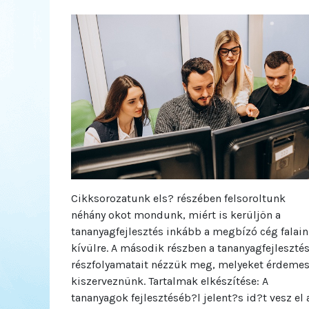
Cikksorozatunk els? részében felsoroltunk
néhány okot mondunk, miért is kerüljön a
tananyagfejlesztés inkább a megbízó cég falain
kívülre. A második részben a tananyagfejleszté
részfolyamatait nézzük meg, melyeket érdeme
kiszerveznünk. Tartalmak elkészítése: A
tananyagok fejlesztéséb?l jelent?s id?t vesz el 