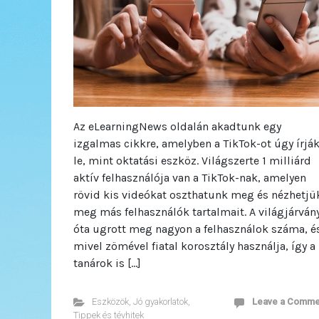
Az eLearningNews oldalán akadtunk egy
izgalmas cikkre, amelyben a TikTok-ot úgy írjá
le, mint oktatási eszköz. Világszerte 1 milliárd
aktív felhasználója van a TikTok-nak, amelyen
rövid kis videókat oszthatunk meg és nézhetjü
meg más felhasználók tartalmait. A világjárván
óta ugrott meg nagyon a felhasználok száma, é
mivel zömével fiatal korosztály használja, így a
tanárok is […]
Eszközök
,
Jó gyakorlatok
,
Leave a Comme
Tippek és tévhitek