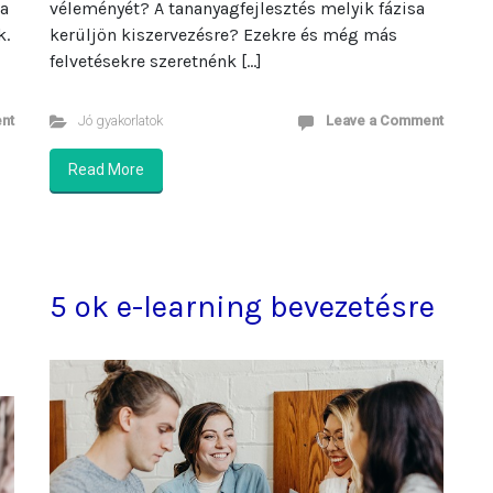
 a
véleményét? A tananyagfejlesztés melyik fázisa
k.
kerüljön kiszervezésre? Ezekre és még más
felvetésekre szeretnénk […]
nt
Jó gyakorlatok
Leave a Comment
Read More
5 ok e-learning bevezetésre