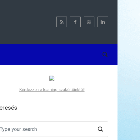
Kérdezzen e-learning szakértőinktől!
eresés