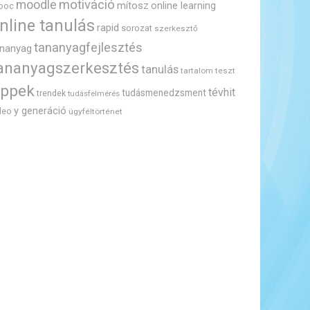
motiváció
moodle
mítosz
online learning
ooc
nline tanulás
rapid
sorozat
szerkesztő
tananyagfejlesztés
ananyag
ananyagszerkesztés
tanulás
tartalom
teszt
ippek
tévhit
tudásmenedzsment
trendek
tudásfelmérés
y generáció
deo
ügyféltörténet