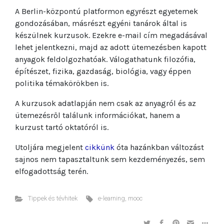
A Berlin-központú platformon egyrészt egyetemek
gondozásában, másrészt egyéni tanárok által is
készülnek kurzusok. Ezekre e-mail cím megadásával
lehet jelentkezni, majd az adott ütemezésben kapott
anyagok feldolgozhatóak. Válogathatunk filozófia,
építészet, fizika, gazdaság, biológia, vagy éppen
politika témakörökben is.
A kurzusok adatlapján nem csak az anyagról és az
ütemezésről találunk információkat, hanem a
kurzust tartó oktatóról is.
Utoljára megjelent
cikkünk
óta hazánkban változást
sajnos nem tapasztaltunk sem kezdeményezés, sem
elfogadottság terén.
Tippek és tévhitek
e-learning
,
mooc