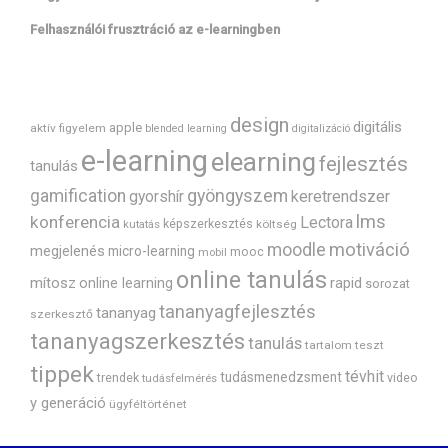
Felhasználói frusztráció az e-learningben
design
digitális
apple
aktív figyelem
blended learning
digitalizáció
e-learning
elearning
fejlesztés
tanulás
gyöngyszem
gamification
gyorshír
keretrendszer
lms
konferencia
Lectora
képszerkesztés
költség
kutatás
motiváció
moodle
megjelenés
micro-learning
mooc
mobil
online tanulás
mítosz
rapid
online learning
sorozat
tananyagfejlesztés
tananyag
szerkesztő
tananyagszerkesztés
tanulás
tartalom
teszt
tippek
tévhit
tudásmenedzsment
trendek
video
tudásfelmérés
y generáció
ügyféltörténet