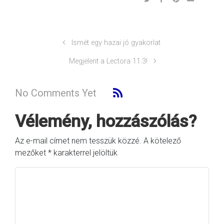
Ismét egy hazai jó gyakorlat
Megjelent a Lectora 11.3!
No Comments Yet
Vélemény, hozzászólás?
Az e-mail címet nem tesszük közzé.
A kötelező
mezőket
*
karakterrel jelöltük