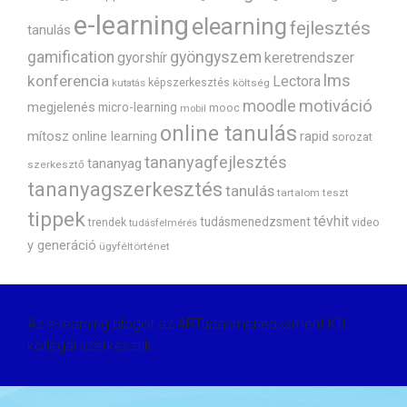
e-learning
elearning
fejlesztés
tanulás
gyöngyszem
gamification
gyorshír
keretrendszer
lms
konferencia
Lectora
képszerkesztés
költség
kutatás
motiváció
moodle
megjelenés
micro-learning
mooc
mobil
online tanulás
mítosz
rapid
online learning
sorozat
tananyagfejlesztés
tananyag
szerkesztő
tananyagszerkesztés
tanulás
tartalom
teszt
tippek
tévhit
tudásmenedzsment
trendek
video
tudásfelmérés
y generáció
ügyféltörténet
Az e-learning blogot az ARTudásmenedzsment Kft.
kollégái szerkesztik.