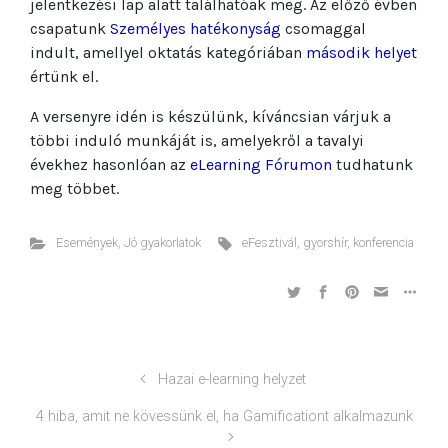
jelentkezési lap alatt találhatóak meg. Az előző évben
csapatunk
Személyes hatékonyság
csomaggal
indult, amellyel oktatás kategóriában
második helyet
értünk el.
A versenyre idén is készülünk, kíváncsian várjuk a
többi induló munkáját is, amelyekről a tavalyi
évekhez hasonlóan az
eLearning Fórumon
tudhatunk
meg többet.
Események
,
Jó gyakorlatok
eFesztivál
,
gyorshír
,
konferencia
Hazai e-learning helyzet
4 hiba, amit ne kövessünk el, ha Gamificationt alkalmazunk