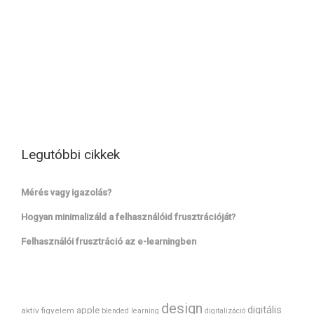
Legutóbbi cikkek
Mérés vagy igazolás?
Hogyan minimalizáld a felhasználóid frusztrációját?
Felhasználói frusztráció az e-learningben
design
digitális
apple
aktív figyelem
blended learning
digitalizáció