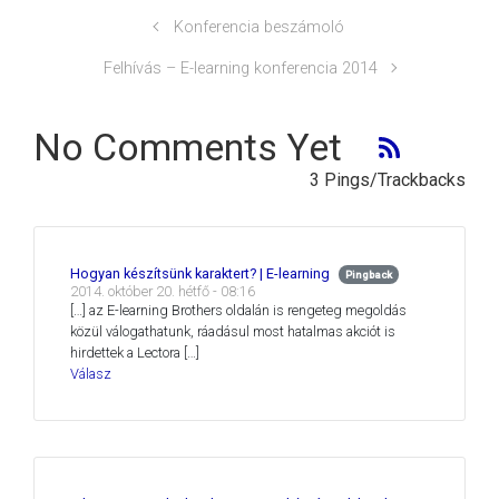
Konferencia beszámoló
Felhívás – E-learning konferencia 2014
No Comments Yet
3 Pings/Trackbacks
Hogyan készítsünk karaktert? | E-learning
Pingback
2014. október 20. hétfő - 08:16
[…] az E-learning Brothers oldalán is rengeteg megoldás
közül válogathatunk, ráadásul most hatalmas akciót is
hirdettek a Lectora […]
Válasz