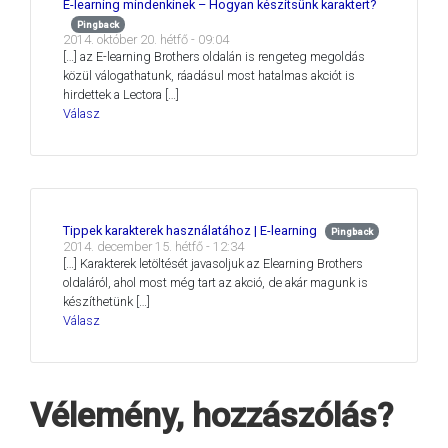
E-learning mindenkinek – Hogyan készítsünk karaktert?
Pingback
2014. október 20. hétfő - 09:04
[…] az E-learning Brothers oldalán is rengeteg megoldás
közül válogathatunk, ráadásul most hatalmas akciót is
hirdettek a Lectora […]
Válasz
Tippek karakterek használatához | E-learning
Pingback
2014. december 15. hétfő - 12:34
[…] Karakterek letöltését javasoljuk az Elearning Brothers
oldaláról, ahol most még tart az akció, de akár magunk is
készíthetünk […]
Válasz
Vélemény, hozzászólás?