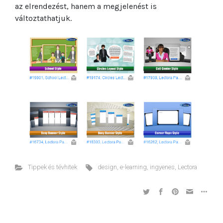
az elrendezést, hanem a megjelenést is
változtathatjuk.
Tippek és tévhitek
design
,
e-learning
,
ingyenes
,
Lectora