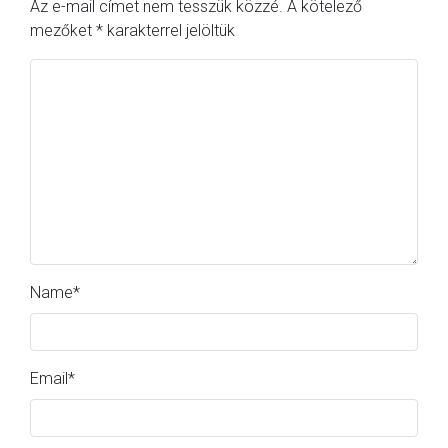
Az e-mail címet nem tesszük közzé.
A kötelező
mezőket
*
karakterrel jelöltük
Name
*
Email
*