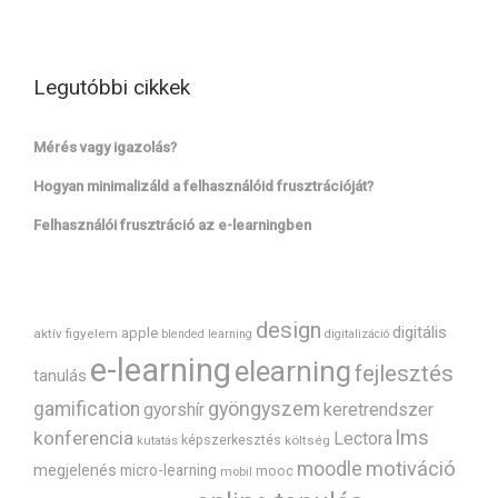
Legutóbbi cikkek
Mérés vagy igazolás?
Hogyan minimalizáld a felhasználóid frusztrációját?
Felhasználói frusztráció az e-learningben
design
digitális
apple
aktív figyelem
blended learning
digitalizáció
e-learning
elearning
fejlesztés
tanulás
gyöngyszem
gamification
gyorshír
keretrendszer
lms
konferencia
Lectora
képszerkesztés
költség
kutatás
motiváció
moodle
megjelenés
micro-learning
mooc
mobil