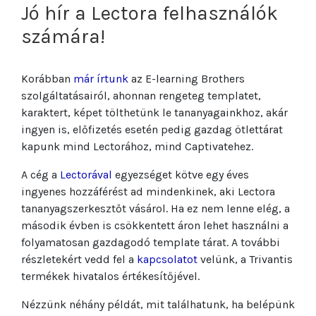
Jó hír a Lectora felhasználók
számára!
Korábban
már írtunk
az E-learning Brothers
szolgáltatásairól, ahonnan rengeteg templatet,
karaktert, képet tölthetünk le tananyagainkhoz, akár
ingyen is, előfizetés esetén pedig gazdag ötlettárat
kapunk mind Lectorához, mind Captivatehez.
A cég a
Lectorával
egyezséget kötve egy éves
ingyenes hozzáférést ad mindenkinek, aki Lectora
tananyagszerkesztőt vásárol. Ha ez nem lenne elég, a
második évben is csökkentett áron lehet használni a
folyamatosan gazdagodó template tárat. A további
részletekért vedd fel a
kapcsolatot
velünk, a Trivantis
termékek hivatalos értékesítőjével.
Nézzünk néhány példát, mit találhatunk, ha belépünk