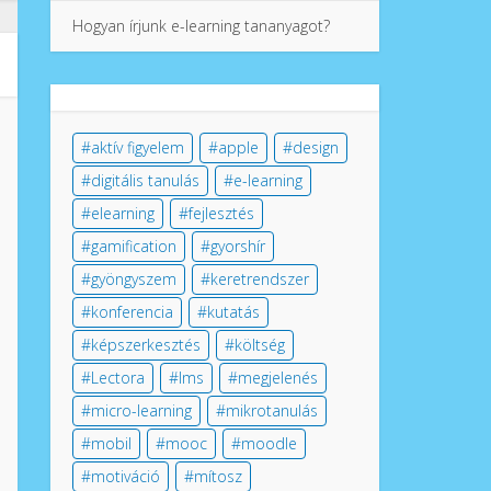
Hogyan írjunk e-learning tananyagot?
aktív figyelem
apple
design
digitális tanulás
e-learning
elearning
fejlesztés
gamification
gyorshír
gyöngyszem
keretrendszer
konferencia
kutatás
képszerkesztés
költség
Lectora
lms
megjelenés
micro-learning
mikrotanulás
mobil
mooc
moodle
motiváció
mítosz