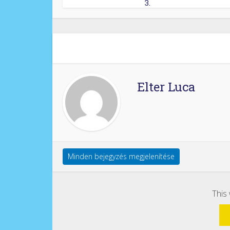
3.
Elter Luca
Minden bejegyzés megjelenítése
This