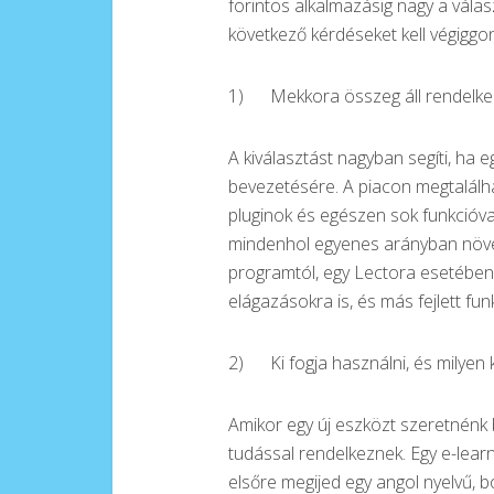
forintos alkalmazásig nagy a vála
következő kérdéseket kell végiggo
1) Mekkora összeg áll rendelke
A kiválasztást nagyban segíti, ha 
bevezetésére. A piacon megtalálha
pluginok és egészen sok funkcióval
mindenhol egyenes arányban növek
programtól, egy Lectora esetében v
elágazásokra is, és más fejlett funk
2) Ki fogja használni, és milyen 
Amikor egy új eszközt szeretnénk b
tudással rendelkeznek. Egy e-lea
elsőre megijed egy angol nyelvű, bo