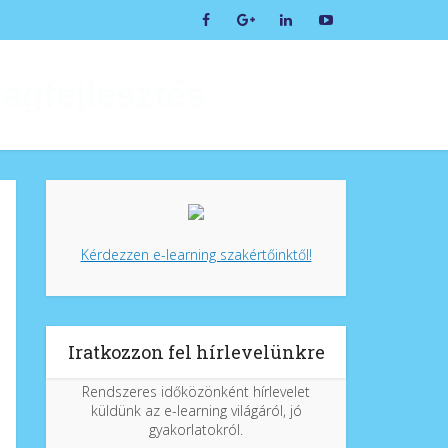
tanácsadás
Kérdezzen e-learning szakértőinktől!
Iratkozzon fel hírlevelünkre
Rendszeres időközönként hírlevelet
küldünk az e-learning világáról, jó
gyakorlatokról.