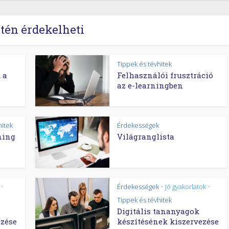
tén érdekelheti
Tippek és tévhitek
 a
Felhasználói frusztráció
az e-learningben
hitek
Érdekességek
ning
Világranglista
Érdekességek
Jó gyakorlatok
•
•
•
Tippek és tévhitek
Digitális tananyagok
ezése
készítésének kiszervezése