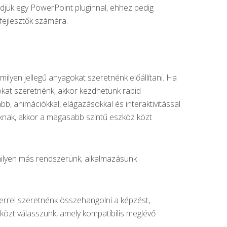
djük egy PowerPoint pluginnal, ehhez pedig
fejlesztők számára.
ilyen jellegű anyagokat szeretnénk előállítani. Ha
okat szeretnénk, akkor kezdhetünk rapid
, animációkkal, elágazásokkal és interaktivitással
nknak, akkor a magasabb szintű eszköz közt
lyen más rendszerünk, alkalmazásunk
rel szeretnénk összehangolni a képzést,
szközt válasszunk, amely kompatibilis meglévő