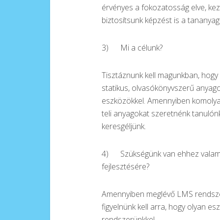
érvényes a fokozatosság elve, kez
biztosítsunk képzést is a tananyag
3) Mi a célunk?
Tisztáznunk kell magunkban, hogy m
statikus, olvasókönyvszerű anyag
eszközökkel. Amennyiben komolyabb
teli anyagokat szeretnénk tanuló
keresgéljünk.
4) Szükségünk van ehhez valami
fejlesztésére?
Amennyiben meglévő LMS rendszer
figyelnünk kell arra, hogy olyan e
rendszerünkkel.