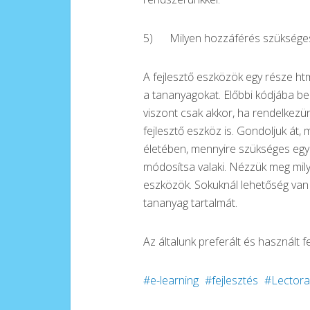
5) Milyen hozzáférés szüksége
A fejlesztő eszközök egy része ht
a tananyagokat. Előbbi kódjába bel
viszont csak akkor, ha rendelkezü
fejlesztő eszköz is. Gondoljuk át, 
életében, mennyire szükséges egyá
módosítsa valaki. Nézzük meg mily
eszközök. Sokuknál lehetőség van 
tananyag tartalmát.
Az általunk preferált és használt 
e-learning
fejlesztés
Lectora