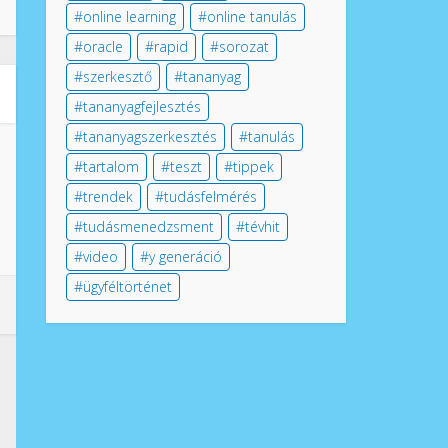
online learning
online tanulás
oracle
rapid
sorozat
szerkesztő
tananyag
tananyagfejlesztés
tananyagszerkesztés
tanulás
tartalom
teszt
tippek
trendek
tudásfelmérés
tudásmenedzsment
tévhit
video
y generáció
ügyféltörténet