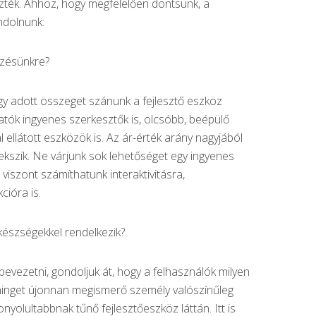
szték. Ahhoz, hogy megfelelően döntsünk, a
ndolnunk:
zésünkre?
egy adott összeget szánunk a fejlesztő eszköz
tók ingyenes szerkesztők is, olcsóbb, beépülő
 ellátott eszközök is. Az ár-érték arány nagyjából
szik. Ne várjunk sok lehetőséget egy ingyenes
iszont számíthatunk interaktivitásra,
cióra is.
készségekkel rendelkezik?
evezetni, gondoljuk át, hogy a felhasználók milyen
rninget újonnan megismerő személy valószínűleg
nyolultabbnak tűnő fejlesztőeszköz láttán. Itt is