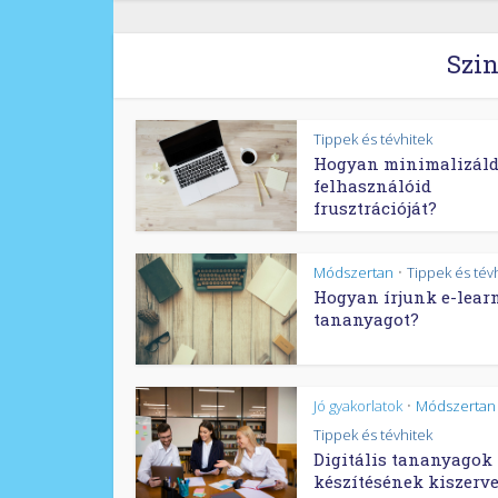
Szin
Tippek és tévhitek
Hogyan minimalizáld
felhasználóid
frusztrációját?
Módszertan
Tippek és tév
•
Hogyan írjunk e-lear
tananyagot?
Jó gyakorlatok
Módszertan
•
Tippek és tévhitek
Digitális tananyagok
készítésének kiszerv