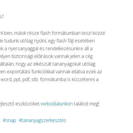
s?
ml-ben, másik része flash formátumban teszi közzé
e tudunk utólag nyúlni, egy flash fájl esetében
nk a nyersanyaggal és rendelkezésünkre áll a
milyen biztonsági előírások vannak jelen a cég
ltalán, hogy az elkészült tananyagokat utólag
en exportálási funkciókkal vannak ellátva ezek az
word, ppt, pdf, stb. formátumba is közzétenni a
fejlesztő eszközöket
weboldalunkon
találod meg!
snap
tananyagszerkesztés