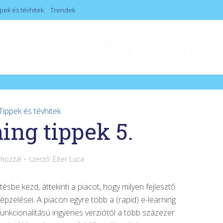
pek és tévhitek
Trendek
E-learning 
Tippek és tévhitek
ing tippek 5.
 hozzá!
szerző:
Elter Luca
ésbe kezd, áttekinti a piacot, hogy milyen fejlesztő
pzelései. A piacon egyre több a (rapid) e-learning
 funkcionalitású ingyenes verziótól a több százezer