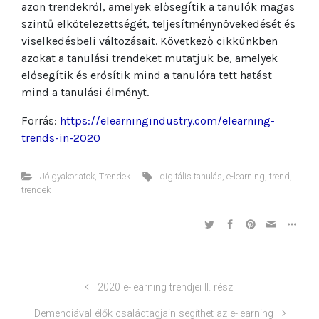
azon trendekről, amelyek elősegítik a tanulók magas
szintű elkötelezettségét, teljesítménynövekedését és
viselkedésbeli változásait. Következő cikkünkben
azokat a tanulási trendeket mutatjuk be, amelyek
elősegítik és erősítik mind a tanulóra tett hatást
mind a tanulási élményt.
Forrás:
https://elearningindustry.com/elearning-
trends-in-2020
Jó gyakorlatok
,
Trendek
digitális tanulás
,
e-learning
,
trend
,
trendek
2020 e-learning trendjei II. rész
Demenciával élők családtagjain segíthet az e-learning