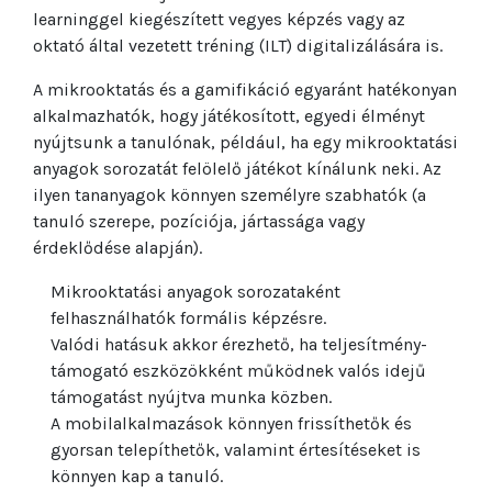
learninggel kiegészített vegyes képzés vagy az
oktató által vezetett tréning (ILT) digitalizálására is.
A mikrooktatás és a gamifikáció egyaránt hatékonyan
alkalmazhatók, hogy játékosított, egyedi élményt
nyújtsunk a tanulónak, például, ha egy mikrooktatási
anyagok sorozatát felölelő játékot kínálunk neki. Az
ilyen tananyagok könnyen személyre szabhatók (a
tanuló szerepe, pozíciója, jártassága vagy
érdeklődése alapján).
Mikrooktatási anyagok sorozataként
felhasználhatók formális képzésre.
Valódi hatásuk akkor érezhető, ha teljesítmény-
támogató eszközökként működnek valós idejű
támogatást nyújtva munka közben.
A mobilalkalmazások könnyen frissíthetők és
gyorsan telepíthetők, valamint értesítéseket is
könnyen kap a tanuló.