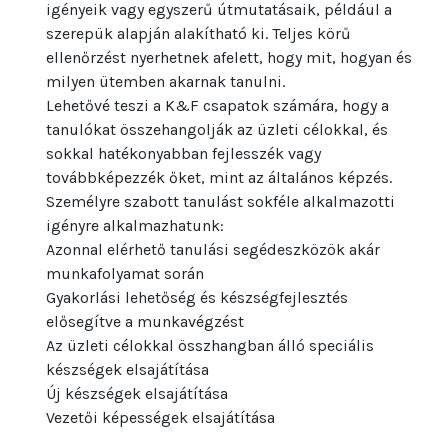
igényeik vagy egyszerű útmutatásaik, például a
szerepük alapján alakítható ki. Teljes körű
ellenőrzést nyerhetnek afelett, hogy mit, hogyan és
milyen ütemben akarnak tanulni.
Lehetővé teszi a K&F csapatok számára, hogy a
tanulókat összehangolják az üzleti célokkal, és
sokkal hatékonyabban fejlesszék vagy
továbbképezzék őket, mint az általános képzés.
Személyre szabott tanulást sokféle alkalmazotti
igényre alkalmazhatunk:
Azonnal elérhető tanulási segédeszközök akár
munkafolyamat során
Gyakorlási lehetőség és készségfejlesztés
elősegítve a munkavégzést
Az üzleti célokkal összhangban álló speciális
készségek elsajátítása
Új készségek elsajátítása
Vezetői képességek elsajátítása