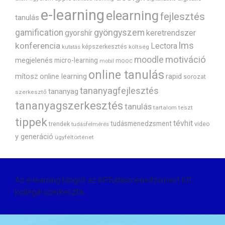
e-learning
elearning
fejlesztés
tanulás
gyöngyszem
gamification
gyorshír
keretrendszer
lms
konferencia
Lectora
képszerkesztés
költség
kutatás
motiváció
moodle
megjelenés
micro-learning
mooc
mobil
online tanulás
mítosz
rapid
online learning
sorozat
tananyagfejlesztés
tananyag
szerkesztő
tananyagszerkesztés
tanulás
tartalom
teszt
tippek
tévhit
tudásmenedzsment
trendek
video
tudásfelmérés
y generáció
ügyféltörténet
Az e-learning blogot az ARTudásmenedzsment Kft.
kollégái szerkesztik.