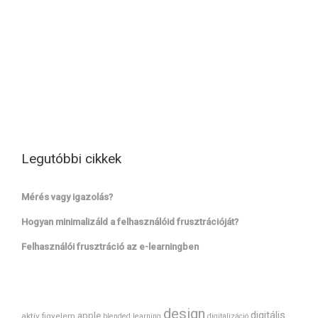
Legutóbbi cikkek
Mérés vagy igazolás?
Hogyan minimalizáld a felhasználóid frusztrációját?
Felhasználói frusztráció az e-learningben
design
digitális
apple
aktív figyelem
blended learning
digitalizáció