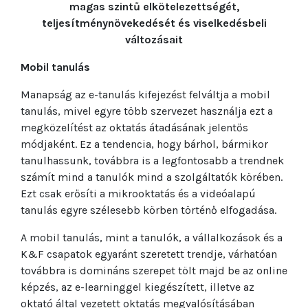
magas szintű elkötelezettségét,
teljesítménynövekedését és viselkedésbeli
változásait
Mobil tanulás
Manapság az e-tanulás kifejezést felváltja a mobil
tanulás, mivel egyre több szervezet használja ezt a
megközelítést az oktatás átadásának jelentős
módjaként. Ez a tendencia, hogy bárhol, bármikor
tanulhassunk, továbbra is a legfontosabb a trendnek
számít mind a tanulók mind a szolgáltatók körében.
Ezt csak erősíti a mikrooktatás és a videóalapú
tanulás egyre szélesebb körben történő elfogadása.
A mobil tanulás, mint a tanulók, a vállalkozások és a
K&F csapatok egyaránt szeretett trendje, várhatóan
továbbra is domináns szerepet tölt majd be az online
képzés, az e-learninggel kiegészített, illetve az
oktató által vezetett oktatás megvalósításában