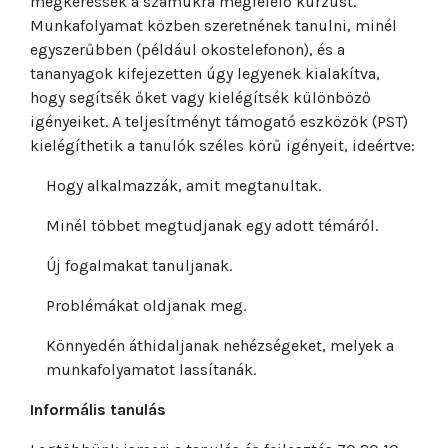
megkeressék a számukra megfelelő kurzust.
Munkafolyamat közben szeretnének tanulni, minél
egyszerűbben (például okostelefonon), és a
tananyagok kifejezetten úgy legyenek kialakítva,
hogy segítsék őket vagy kielégítsék különböző
igényeiket. A teljesítményt támogató eszközök (PST)
kielégíthetik a tanulók széles körű igényeit, ideértve:
Hogy alkalmazzák, amit megtanultak.
Minél többet megtudjanak egy adott témáról.
Új fogalmakat tanuljanak.
Problémákat oldjanak meg.
Könnyedén áthidaljanak nehézségeket, melyek a
munkafolyamatot lassítanák.
Informális tanulás