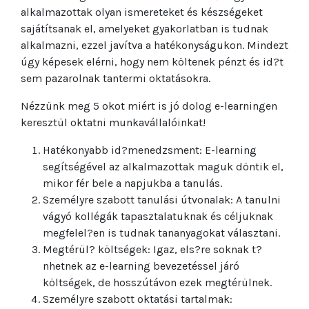
alkalmazottak olyan ismereteket és készségeket
sajátítsanak el, amelyeket gyakorlatban is tudnak
alkalmazni, ezzel javítva a hatékonyságukon. Mindezt
úgy képesek elérni, hogy nem költenek pénzt és id?t
sem pazarolnak tantermi oktatásokra.
Nézzünk meg 5 okot miért is jó dolog e-learningen
keresztül oktatni munkavállalóinkat!
Hatékonyabb id?menedzsment: E-learning
segítségével az alkalmazottak maguk döntik el,
mikor fér bele a napjukba a tanulás.
Személyre szabott tanulási útvonalak: A tanulni
vágyó kollégák tapasztalatuknak és céljuknak
megfelel?en is tudnak tananyagokat választani.
Megtérül? költségek: Igaz, els?re soknak t?
nhetnek az e-learning bevezetéssel járó
költségek, de hosszútávon ezek megtérülnek.
Személyre szabott oktatási tartalmak: