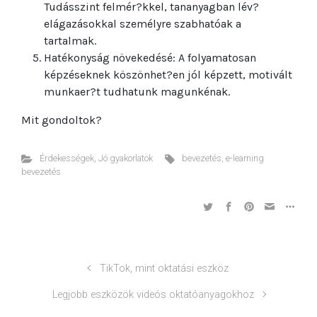
Tudásszint felmér?kkel, tananyagban lév?
elágazásokkal személyre szabhatóak a
tartalmak.
Hatékonyság növekedésé: A folyamatosan
képzéseknek köszönhet?en jól képzett, motivált
munkaer?t tudhatunk magunkénak.
Mit gondoltok?
Érdekességek
,
Jó gyakorlatok
bevezetés
,
e-learning
bevezetés
TikTok, mint oktatási eszköz
Legjobb eszközök videós oktatóanyagokhoz