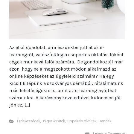
Az első gondolat, ami eszünkbe juthat az e-
learningről, valószínűleg a csoportos oktatás, főként
cégek munkavállalói számára. De gondolkoztál már
azon, hogy ne a megszokott módon alkalmazd az
online képzéseket az ügyfeleid számára? Ha egy
kicsit kilépünk a szokványos sémából, rátalálhatunk
más lehetőségekre is, amit az e-learning nyújthat
számunkra. A karácsony közeledtével különösen jól
jön ez, […]
Érdekességek
,
Jó gyakorlatok
,
Tippek és tévhitek
,
Trendek
Leave a Comment