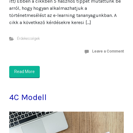
itt) Ebben a cikkben 5 hasznos tippet mutattunk be
arról, hogy hogyan alkalmazhatjuk a
történetmesélést az e-learning tananyagunkban. A
cikk a következő kérdésekre keresi […]
Érdekességek
Leave a Comment
Read More
4C Modell