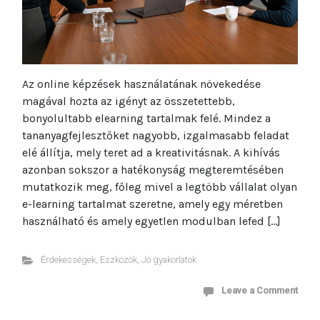
Az online képzések használatának növekedése
magával hozta az igényt az összetettebb,
bonyolultabb elearning tartalmak felé. Mindez a
tananyagfejlesztőket nagyobb, izgalmasabb feladat
elé állítja, mely teret ad a kreativitásnak. A kihívás
azonban sokszor a hatékonyság megteremtésében
mutatkozik meg, főleg mivel a legtöbb vállalat olyan
e-learning tartalmat szeretne, amely egy méretben
használható és amely egyetlen modulban lefed […]
Érdekességek
,
Eszközök
,
Jó gyakorlatok
Leave a Comment