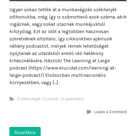
Ugyan sokan tették át a munkavégzés székhelyét
otthonukba, még így is számottevő azok száma, akik
ingáznak, vagy sokat utaznak munkájukból
kifolyólag. Ezt az időt a legtöbben hasznosan
szeretnének eltölteni, így cikkünkben ajánlunk
néhány podcastot, melyek remek lehetőséget
nyújtanak az utazásból eredő idő hatékony
kihasználására. Nézzük! The Learning at Large
podcast (https://www.elucidat.com/learning-at-
large-podcast/) Elsősorban multinacionális
környezetben, vagy […]
Érdekességek
,
Eszközök
,
Jó gyakorlatok
Leave a Comment
Read More