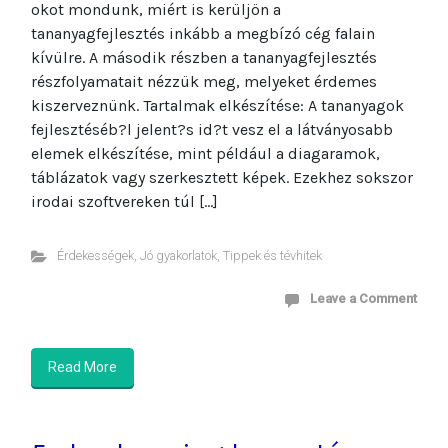
okot mondunk, miért is kerüljön a
tananyagfejlesztés inkább a megbízó cég falain
kívülre. A második részben a tananyagfejlesztés
részfolyamatait nézzük meg, melyeket érdemes
kiszerveznünk. Tartalmak elkészítése: A tananyagok
fejlesztéséb?l jelent?s id?t vesz el a látványosabb
elemek elkészítése, mint például a diagaramok,
táblázatok vagy szerkesztett képek. Ezekhez sokszor
irodai szoftvereken túl […]
Érdekességek
,
Jó gyakorlatok
,
Tippek és tévhitek
Leave a Comment
Read More