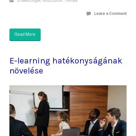
Érdekességek
,
Módszertan
,
Trendek
Leave a Comment
Read More
E-learning hatékonyságának
növelése