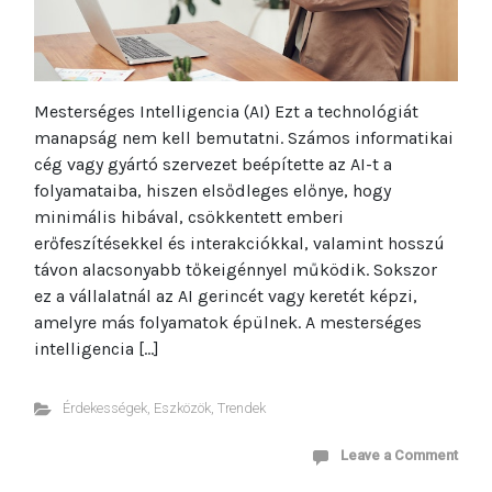
Mesterséges Intelligencia (AI) Ezt a technológiát
manapság nem kell bemutatni. Számos informatikai
cég vagy gyártó szervezet beépítette az AI-t a
folyamataiba, hiszen elsődleges előnye, hogy
minimális hibával, csökkentett emberi
erőfeszítésekkel és interakciókkal, valamint hosszú
távon alacsonyabb tőkeigénnyel működik. Sokszor
ez a vállalatnál az AI gerincét vagy keretét képzi,
amelyre más folyamatok épülnek. A mesterséges
intelligencia […]
Érdekességek
,
Eszközök
,
Trendek
Leave a Comment