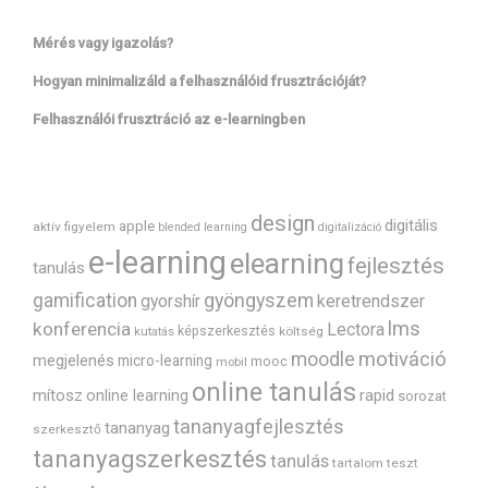
Mérés vagy igazolás?
Hogyan minimalizáld a felhasználóid frusztrációját?
Felhasználói frusztráció az e-learningben
design
digitális
apple
aktív figyelem
blended learning
digitalizáció
e-learning
elearning
fejlesztés
tanulás
gyöngyszem
gamification
gyorshír
keretrendszer
lms
konferencia
Lectora
képszerkesztés
költség
kutatás
motiváció
moodle
megjelenés
micro-learning
mooc
mobil
online tanulás
mítosz
rapid
online learning
sorozat
tananyagfejlesztés
tananyag
szerkesztő
tananyagszerkesztés
tanulás
tartalom
teszt