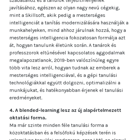
szabásához és a tanulók teljesítményének
javításához, egészen az olyan nagy nevű cégekig,
mint a Skillsoft, akik pedig a mesterséges
intelligenciát a tanítás modernizálására használják a
munkahelyeken, mind ahhoz járulnak hozzá, hogy a
mesterséges intelligencia fokozatosan formálja azt
át, hogyan tanulunk életünk során. A tanárok és
professzorok eltűnésével kapcsolatos aggodalmak
megalapozatlanok, 2019-ben valószínűleg egyre
több vita lesz arról, hogyan tudnak az emberek a
mesterséges intelligenciával, és a gépi tanulási
technológiákkal együtt dolgozni, optimalizálni a
munkájukat, és hatékonyabban érjenek el tanulási
eredményeket.
4. A blended-learning lesz az új alapértelmezett
oktatási forma.
Ma már szinte minden féle tanulási forma a
közoktatásban és a felsőfokú képzések terén is