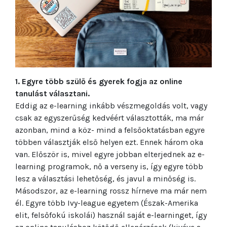
1. Egyre több szülő és gyerek fogja az online
tanulást választani.
Eddig az e-learning inkább vészmegoldás volt, vagy
csak az egyszerűség kedvéért választották, ma már
azonban, mind a köz- mind a felsőoktatásban egyre
többen választják első helyen ezt. Ennek három oka
van. Először is, mivel egyre jobban elterjednek az e-
learning programok, nő a verseny is, így egyre több
lesz a választási lehetőség, és javul a minőség is.
Másodszor, az e-learning rossz hírneve ma már nem
él. Egyre több Ivy-league egyetem (Észak-Amerika
elit, felsőfokú iskolái) használ saját e-learninget, így