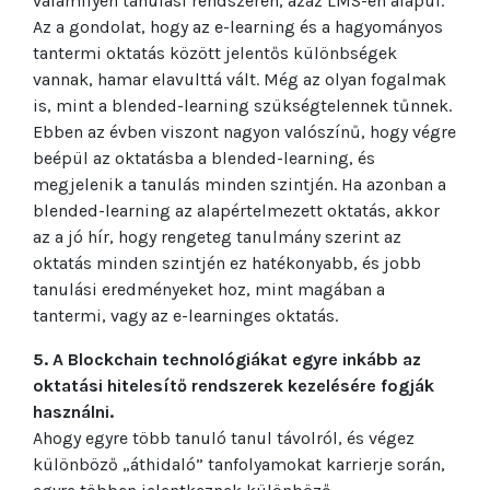
valamilyen tanulási rendszeren, azaz LMS-en alapul.
Az a gondolat, hogy az e-learning és a hagyományos
tantermi oktatás között jelentős különbségek
vannak, hamar elavulttá vált. Még az olyan fogalmak
is, mint a blended-learning szükségtelennek tűnnek.
Ebben az évben viszont nagyon valószínű, hogy végre
beépül az oktatásba a blended-learning, és
megjelenik a tanulás minden szintjén. Ha azonban a
blended-learning az alapértelmezett oktatás, akkor
az a jó hír, hogy rengeteg tanulmány szerint az
oktatás minden szintjén ez hatékonyabb, és jobb
tanulási eredményeket hoz, mint magában a
tantermi, vagy az e-learninges oktatás.
5. A Blockchain technológiákat egyre inkább az
oktatási hitelesítő rendszerek kezelésére fogják
használni.
Ahogy egyre több tanuló tanul távolról, és végez
különböző „áthidaló” tanfolyamokat karrierje során,