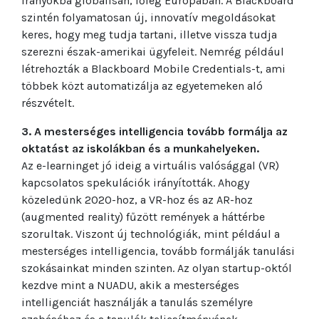
irányokba globálisan, főleg Európában. A Blackboard
szintén folyamatosan új, innovatív megoldásokat
keres, hogy meg tudja tartani, illetve vissza tudja
szerezni észak-amerikai ügyfeleit. Nemrég például
létrehozták a Blackboard Mobile Credentials-t, ami
többek közt automatizálja az egyetemeken aló
részvételt.
3. A mesterséges intelligencia tovább formálja az
oktatást az iskolákban és a munkahelyeken.
Az e-learninget jó ideig a virtuális valósággal (VR)
kapcsolatos spekulációk irányították. Ahogy
közeledünk 2020-hoz, a VR-hoz és az AR-hoz
(augmented reality) fűzött remények a háttérbe
szorultak. Viszont új technológiák, mint például a
mesterséges intelligencia, tovább formálják tanulási
szokásainkat minden szinten. Az olyan startup-októl
kezdve mint a NUADU, akik a mesterséges
intelligenciát használják a tanulás személyre