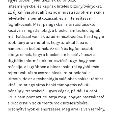
egyre többen jelentkeznek különböző
intézményekbe, és kapnak hiteles bizonyítványokat.
Ez új kihívásokat állít az adminisztrátorok elé, akik a
felvétellel, a beiratkozással, és a hitelesítéssel
foglalkoznak. Más iparágakban a biztosításoktól
kezdve az ingatlanokig, a blockchain technológiák
már hatással vannak az adminisztrációra. Kezd egyre
több tény arra mutatni, hogy az oktatásba is
hamarosan beépülnek. Az első és legfontosabb
előnye ennek, hogy a blockchain lehetővé teszi a
digitális információk terjesztését úgy, hogy nem
másolja. A legtöbben a blockchain-ről egyből más
rejtett valutákra asszociálnak, mint például a
Bitcoin, de ez a technológia valójában sokkal többet
kínál, mint egy sima banki támogatás nélküli
pénzügyi tranzakció. Egyes cégek, például a Zebi
EduChain pont azt mutatja meg, hogyan használható
a blockchain dokumentumok hitelesítésére,
bizonyítványok ellenőrzésére. Még arra is van remény,