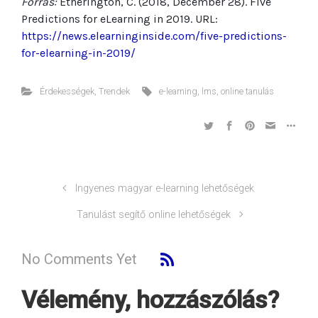
Forrás:
Etherington, C. (2018, December 28). Five
Predictions for eLearning in 2019. URL:
https://news.elearninginside.com/five-predictions-
for-elearning-in-2019/
Érdekességek
,
Trendek
e-learning
,
lms
,
online tanulás
Ingyenes magyar e-learning lehetőségek
Tanulást segítő online lehetőségek
No Comments Yet
Vélemény, hozzászólás?