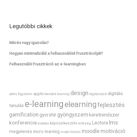
Legutóbbi cikkek
Mérés vagy igazolás?
Hogyan minimalizáld a felhasználóid frusztrációját?
Felhasználói frusztráció az e-learningben
design
digitális
apple
aktív figyelem
blended learning
digitalizáció
e-learning
elearning
fejlesztés
tanulás
gyöngyszem
gamification
gyorshír
keretrendszer
lms
konferencia
Lectora
képszerkesztés
költség
kutatás
motiváció
moodle
megjelenés
micro-learning
mooc
mobil