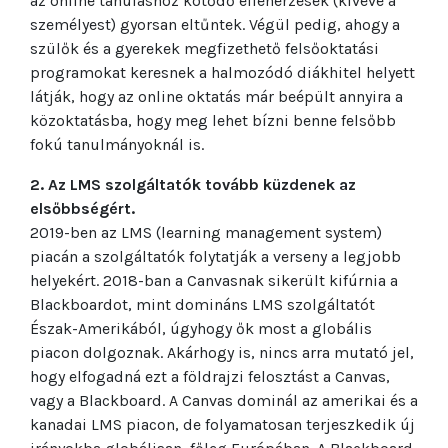
az online tanuláshoz kötődő ellenérzések (kivéve a
személyest) gyorsan eltűntek. Végül pedig, ahogy a
szülők és a gyerekek megfizethető felsőoktatási
programokat keresnek a halmozódó diákhitel helyett
látják, hogy az online oktatás már beépült annyira a
közoktatásba, hogy meg lehet bízni benne felsőbb
fokú tanulmányoknál is.
2. Az LMS szolgáltatók tovább küzdenek az
elsőbbségért.
2019-ben az LMS (learning management system)
piacán a szolgáltatók folytatják a verseny a legjobb
helyekért. 2018-ban a Canvasnak sikerült kifúrnia a
Blackboardot, mint domináns LMS szolgáltatót
Észak-Amerikából, úgyhogy ők most a globális
piacon dolgoznak. Akárhogy is, nincs arra mutató jel,
hogy elfogadná ezt a földrajzi felosztást a Canvas,
vagy a Blackboard. A Canvas dominál az amerikai és a
kanadai LMS piacon, de folyamatosan terjeszkedik új