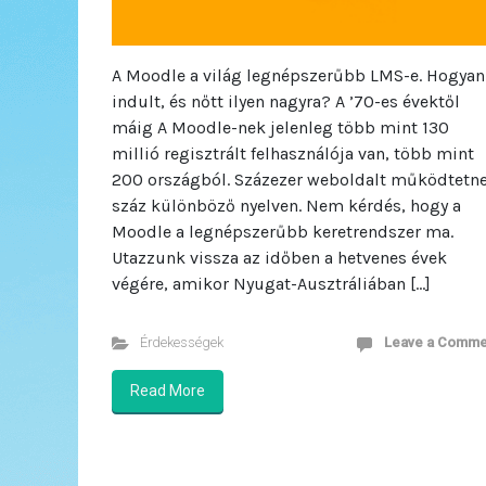
A Moodle a világ legnépszerűbb LMS-e. Hogyan
indult, és nőtt ilyen nagyra? A ’70-es évektől
máig A Moodle-nek jelenleg több mint 130
millió regisztrált felhasználója van, több mint
200 országból. Százezer weboldalt működtetn
száz különböző nyelven. Nem kérdés, hogy a
Moodle a legnépszerűbb keretrendszer ma.
Utazzunk vissza az időben a hetvenes évek
végére, amikor Nyugat-Ausztráliában […]
Érdekességek
Leave a Comme
Read More