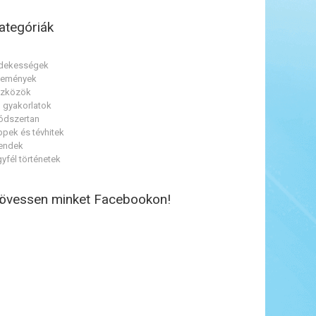
ategóriák
dekességek
semények
szközök
 gyakorlatok
dszertan
ppek és tévhitek
endek
yfél történetek
övessen minket Facebookon!