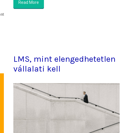
Read More
nt
LMS, mint elengedhetetlen
vállalati kell