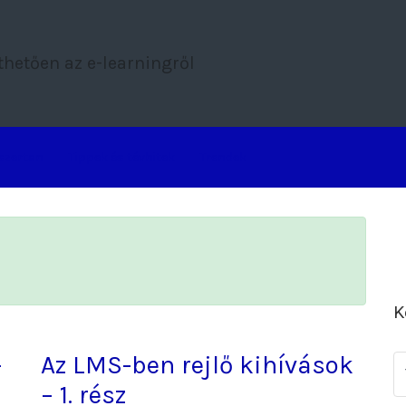
thetően az e-learningről
szertan
Tippek és tévhitek
Trendek
K
–
Az LMS-ben rejlő kihívások
– 1. rész