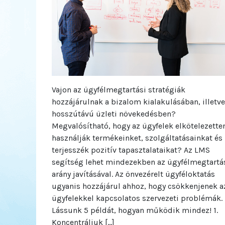
Vajon az ügyfélmegtartási stratégiák
hozzájárulnak a bizalom kialakulásában, illetve
hosszútávú üzleti növekedésben?
Megvalósítható, hogy az ügyfelek elkötelezette
használják termékeinket, szolgáltatásainkat és
terjesszék pozitív tapasztalataikat? Az LMS
segítség lehet mindezekben az ügyfélmegtartá
arány javításával. Az önvezérelt ügyféloktatás
ugyanis hozzájárul ahhoz, hogy csökkenjenek a
ügyfelekkel kapcsolatos szervezeti problémák.
Lássunk 5 példát, hogyan működik mindez! 1.
Koncentráljuk […]