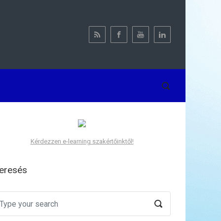
Kérdezzen e-learning szakértőinktől!
eresés