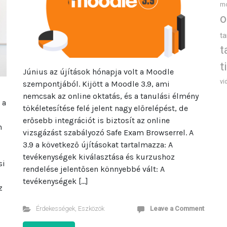
m
o
t
t
t
Június az újítások hónapja volt a Moodle
vi
szempontjából. Kijött a Moodle 3.9, ami
nemcsak az online oktatás, és a tanulási élmény
 a
tökéletesítése felé jelent nagy előrelépést, de
erősebb integrációt is biztosít az online
n
vizsgázást szabályozó Safe Exam Browserrel. A
3.9 a következő újításokat tartalmazza: A
tevékenységek kiválasztása és kurzushoz
si
rendelése jelentősen könnyebbé vált: A
tevékenységek […]
z
Érdekességek
,
Eszközök
Leave a Comment