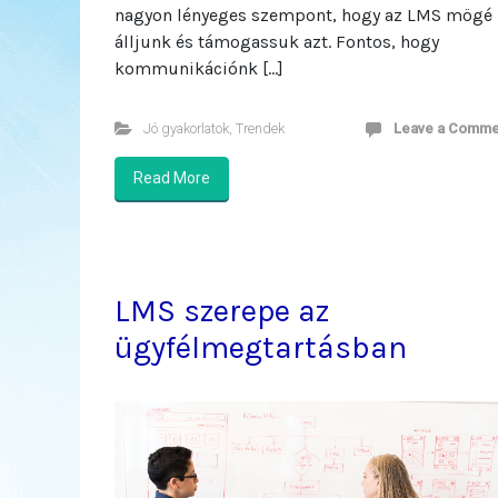
nagyon lényeges szempont, hogy az LMS mögé
álljunk és támogassuk azt. Fontos, hogy
kommunikációnk […]
Jó gyakorlatok
,
Trendek
Leave a Comme
Read More
LMS szerepe az
ügyfélmegtartásban