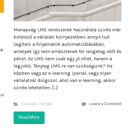
Manapság LMS rendszerek használata szinte már
kötelező a vállalati környezetben, annyit tud
segíteni a folyamatok automatizálásában,
ek
amelyek így nem emésztenek fel rengeteg időt és
pénzt. Az LMS nem csak egy jó ötlet, hanem a
legjobb. Tényleg LMS-re van szükségünk? Ha
képben vagy az e-learning iparral, vagy olyan
vállalatnál dolgozol, ahol van e-learning, akkor
szinte lehetetlen, […]
nt
Eszközök
,
Trendek
Leave a Comment
Read More