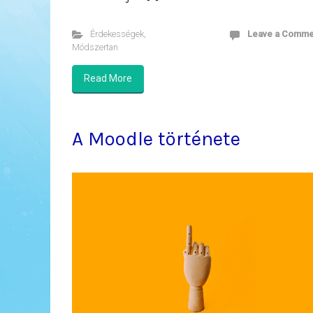
Érdekességek
,
Leave a Comme
Módszertan
Read More
A Moodle története