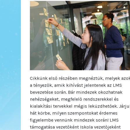
Cikkünk első részében megnéztük, melyek azo
a tényezők, amik kihívást jelentenek az LMS
bevezetése során. Bár mindezek okozhatnak
nehézségeket, megfelelő rendszerekkel és
kialakítási tervekkel mégis leküzdhetőek. Járju
hát körbe, milyen szempontokat érdemes
figyelembe vennünk mindezek során! LMS
támogatása vezetőként Iskola vezetőjeként