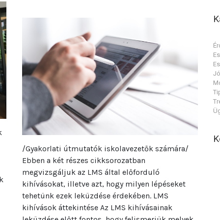
K
Ér
E
E
Jó
Mó
Ti
Tr
Üg
k
K
/Gyakorlati útmutatók iskolavezetők számára/
Ebben a két részes cikksorozatban
megvizsgáljuk az LMS által előforduló
k
kihívásokat, illetve azt, hogy milyen lépéseket
tehetünk ezek leküzdése érdekében. LMS
kihívások áttekintése Az LMS kihívásainak
leküzdése előtt fontos, hogy felismerjük melyek