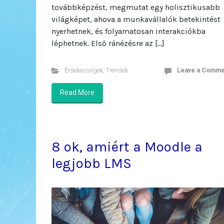
továbbképzést, megmutat egy holisztikusabb
világképet, ahova a munkavállalók betekintést
nyerhetnek, és folyamatosan interakciókba
léphetnek. Első ránézésre az […]
Érdekességek
,
Trendek
Leave a Comme
Read More
8 ok, amiért a Moodle a
legjobb LMS