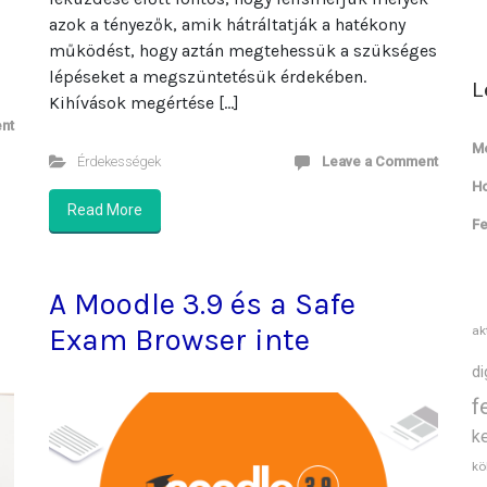
azok a tényezők, amik hátráltatják a hatékony
működést, hogy aztán megtehessük a szükséges
lépéseket a megszüntetésük érdekében.
L
Kihívások megértése […]
nt
Mé
Érdekességek
Leave a Comment
Ho
Read More
Fe
A Moodle 3.9 és a Safe
Exam Browser inte
ak
di
f
k
kö