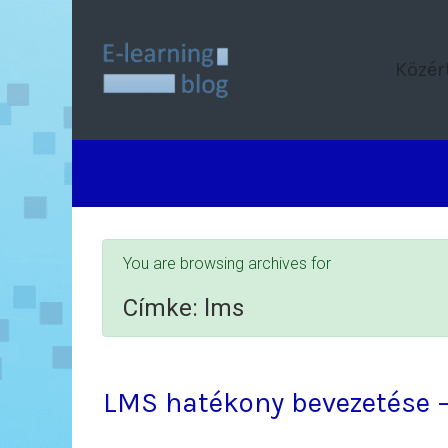
Skip to main content
Közér
Események
Eszközök
Jó gyakorlatok
Mód
You are browsing archives for
Címke:
lms
LMS hatékony bevezetése 