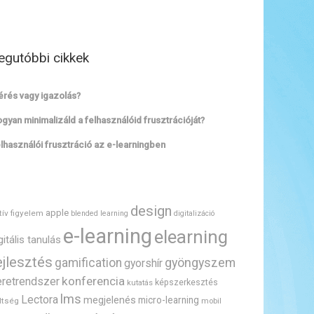
egutóbbi cikkek
rés vagy igazolás?
gyan minimalizáld a felhasználóid frusztrációját?
lhasználói frusztráció az e-learningben
design
apple
tív figyelem
blended learning
digitalizáció
e-learning
elearning
gitális tanulás
ejlesztés
gyöngyszem
gamification
gyorshír
konferencia
eretrendszer
képszerkesztés
kutatás
lms
Lectora
megjelenés
micro-learning
ltség
mobil