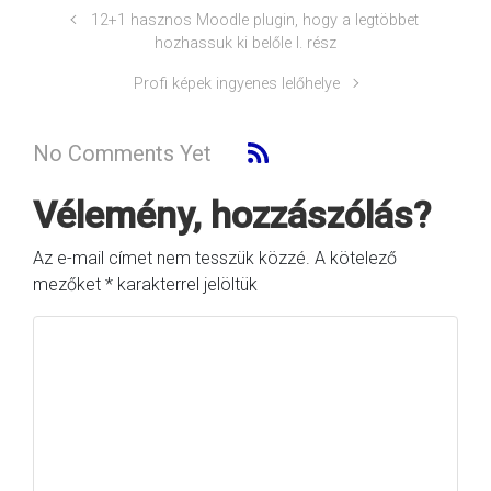
12+1 hasznos Moodle plugin, hogy a legtöbbet
hozhassuk ki belőle I. rész
Profi képek ingyenes lelőhelye
No Comments Yet
Vélemény, hozzászólás?
Az e-mail címet nem tesszük közzé.
A kötelező
mezőket
*
karakterrel jelöltük