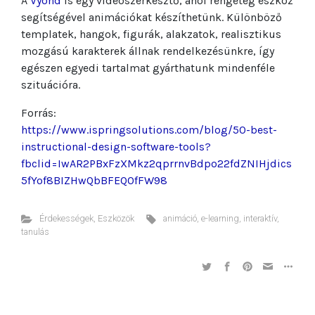
A
Vyond
is egy videószerkesztő, ahol rengeteg eszköz
segítségével animációkat készíthetünk. Különböző
templatek, hangok, figurák, alakzatok, realisztikus
mozgású karakterek állnak rendelkezésünkre, így
egészen egyedi tartalmat gyárthatunk mindenféle
szituációra.
Forrás:
https://www.ispringsolutions.com/blog/50-best-
instructional-design-software-tools?
fbclid=IwAR2PBxFzXMkz2qprrnvBdpo22fdZNIHjdics
5fYof8BIZHwQbBFEQ0fFW98
Érdekességek
,
Eszközök
animáció
,
e-learning
,
interaktív
,
tanulás