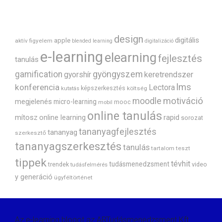
design
digitális
apple
aktív figyelem
blended learning
digitalizáció
e-learning
elearning
fejlesztés
tanulás
gyöngyszem
gamification
gyorshír
keretrendszer
lms
konferencia
Lectora
képszerkesztés
költség
kutatás
motiváció
moodle
megjelenés
micro-learning
mooc
mobil
online tanulás
mítosz
rapid
online learning
sorozat
tananyagfejlesztés
tananyag
szerkesztő
tananyagszerkesztés
tanulás
tartalom
teszt
tippek
tévhit
tudásmenedzsment
trendek
video
tudásfelmérés
y generáció
ügyféltörténet
Az e-learning blogot az ARTudásmenedzsment Kft.