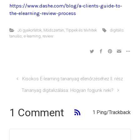
https://www.dashe.com/blog/a-clients-guide-to-
the-elearning-review-process
Jó gyakorlatok
,
Módszertan
,
Tippek és tévhitek
digitális
tanulás
,
e-learning
,
review
Kisokos E-learning tananyag ellenőrzéséhez II. rész
Tananyag digitalizálása: Hogyan fogjunk neki?
1 Comment
1 Ping/Trackback