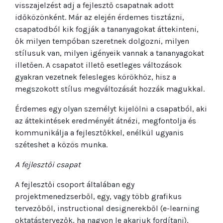
visszajelzést adj a fejlesztő csapatnak adott
időközönként. Már az elején érdemes tisztázni,
csapatodból kik fogják a tananyagokat áttekinteni,
ők milyen tempóban szeretnek dolgozni, milyen
stílusuk van, milyen igényeik vannak a tananyagokat
illetően. A csapatot illető esetleges változások
gyakran vezetnek felesleges körökhöz, hisz a
megszokott stílus megváltozását hozzák magukkal.
Érdemes egy olyan személyt kijelölni a csapatból, aki
az áttekintések eredményét átnézi, megfontolja és
kommunikálja a fejlesztőkkel, enélkül ugyanis
széteshet a közös munka.
A fejlesztői csapat
A fejlesztői csoport általában egy
projektmenedzserből, egy, vagy több grafikus
tervezőből, instructional designerekből (e-learning
oktatástervezők, ha nagyon le akarjuk fordítani),