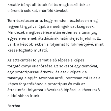
kreatív irányt állítotok fel és megbeszélitek az
elérendő célokat, mérföldköveket.
Természetesen arra, hogy minden részletesen meg
legyen tárgyalva, újabb meetingek szükségesek.
Mindezek megbeszélése után érdemes a tananyag
egyes elemeinek átadásának határidejét kijelölni. Ez
válik a későbbiekben a folyamat fő fokmérőjévé, mint
kézzelfogható mutató.
Az áttekintési folyamat első lépése a képes
forgatókönyv ellenőrzése. Ez sokszor egy demóval,
egy prototípussal érkezik, és ezek képezik a
tananyag alapját. Azonban arról, pontosan mi is ez a
képes forgatókönyv, a prototípus és mik az
áttekintési folyamat következő lépései, a következő
cikkünkben írunk.
Forrás: