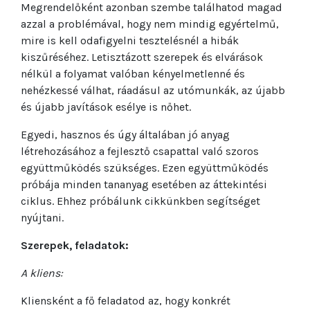
Megrendelőként azonban szembe találhatod magad
azzal a problémával, hogy nem mindig egyértelmű,
mire is kell odafigyelni tesztelésnél a hibák
kiszűréséhez. Letisztázott szerepek és elvárások
nélkül a folyamat valóban kényelmetlenné és
nehézkessé válhat, ráadásul az utómunkák, az újabb
és újabb javítások esélye is nőhet.
Egyedi, hasznos és úgy általában jó anyag
létrehozásához a fejlesztő csapattal való szoros
együttműködés szükséges. Ezen együttműködés
próbája minden tananyag esetében az áttekintési
ciklus. Ehhez próbálunk cikkünkben segítséget
nyújtani.
Szerepek, feladatok:
A kliens:
Kliensként a fő feladatod az, hogy konkrét