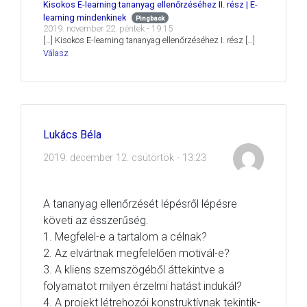
Kisokos E-learning tananyag ellenőrzéséhez II. rész | E-
learning mindenkinek
Pingback
2019. november 22. péntek - 19:15
[…] Kisokos E-learning tananyag ellenőrzéséhez I. rész […]
Válasz
Lukács Béla
2019. december 12. csütörtök - 13:23
A tananyag ellenőrzését lépésről lépésre
követi az ésszerűség.
1. Megfelel-e a tartalom a célnak?
2. Az elvártnak megfelelően motivál-e?
3. A kliens szemszögéből áttekintve a
folyamatot milyen érzelmi hatást indukál?
4. A projekt létrehozói konstruktívnak tekintik-