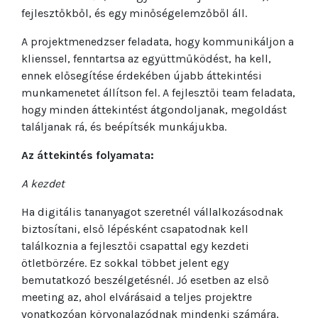
fejlesztőkből, és egy minőségelemzőből áll.
A projektmenedzser feladata, hogy kommunikáljon a
klienssel, fenntartsa az együttműködést, ha kell,
ennek elősegítése érdekében újabb áttekintési
munkamenetet állítson fel. A fejlesztői team feladata,
hogy minden áttekintést átgondoljanak, megoldást
találjanak rá, és beépítsék munkájukba.
Az áttekintés folyamata:
A kezdet
Ha digitális tananyagot szeretnél vállalkozásodnak
biztosítani, első lépésként csapatodnak kell
találkoznia a fejlesztői csapattal egy kezdeti
ötletbörzére. Ez sokkal többet jelent egy
bemutatkozó beszélgetésnél. Jó esetben az első
meeting az, ahol elvárásaid a teljes projektre
vonatkozóan körvonalazódnak mindenki számára,