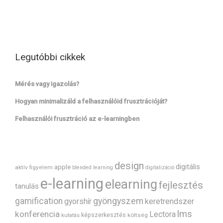
Legutóbbi cikkek
Mérés vagy igazolás?
Hogyan minimalizáld a felhasználóid frusztrációját?
Felhasználói frusztráció az e-learningben
design
digitális
apple
aktív figyelem
blended learning
digitalizáció
e-learning
elearning
fejlesztés
tanulás
gyöngyszem
gamification
gyorshír
keretrendszer
lms
konferencia
Lectora
képszerkesztés
költség
kutatás