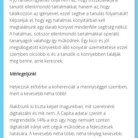
tanulót ellentmondó tartalmakkal, hanem az, hogy
találkozzon az igényeivel, ezzel segítve a tanulás folyamatát!
Képzeljük el, hogy egy hatalmas könyvtárban kell
megtalálnunk egy darab könyvet mindenféle segítség nélkül.
A hatalmas, sokszor ellentmondó tartalmakkal operáló
tananyagok valahogy így működnek. Egy kicsi és jól
megválogatott könyvekből álló könyvtár üzemeltetése ezzel
szemben olcsóbb is és a tanulók is könnyebben találják
meg benne, amit keresnek.
Mérlegeljünk!
Helyezzük előtérbe a koherenciát a mennyiséggel szemben,
mert a kevesebb néha több!
Alakítsunk ki tiszta képet magunkban, mit szeretnénk
digitalizálni és mit nem. A Capita adatai szerint a
megrendelők 14%-a érzi úgy, hogy nemvárt szinten
digitalizált irányt vett cégük működése a fejlesztések
hatására. A kevesebb néha több, néha tényleg kevesebb.