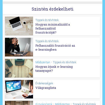
Szintén érdekelheti
Tippek és tévhitek
Hogyan minimalizáld a
felhasználóid
frusztrációját?
Tippek és tévhitek
Felhasználói frusztráció az
e-learningben
Módszertan
•
Tippek és tévhitek
Hogyan írjunk e-learning
tananyagot?
Érdekességek
Világranglista
Jó gyakorlatok
•
Módszertan
•
Tippek és tévhitek