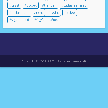
teszt
tippek
trendek
tudásfelmérés
tudásmenedzsment
tévhit
video
y generáció
ügyféltörténet
Copyright © 2017. AR Tudásmenedzsment Kft.