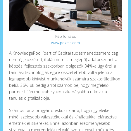
Kép forrása:
www.pexels.com
A KnowledgePool (part of Capita) tudásmenedzsment cég
nemrég közzétett, (talán nem is meglepő) adatai szerint a
képzés, fejlesztés szektorban dolgozók 34%-a úgy érzi, a
tanulási technológiák egyre összetettebb volta jelenti a
legnagyobb kihívást munkahelyük számára szakterületükön
belül. 36%-uk pedig arról számolt be, hogy megfelelő
partner híján munkahelyükön akadályokba ütközik a
tanulás digitalizációja.
Számos tartalomgyártó esküszik arra, hogy ügyfeleiket
minél szélesebb választékukkal és kínálatukkal elárasztva
érhetnek el sikereket. Ennél azonban eredményesebb
stratégia, a megrendelőkkel való szoros együttműködés,