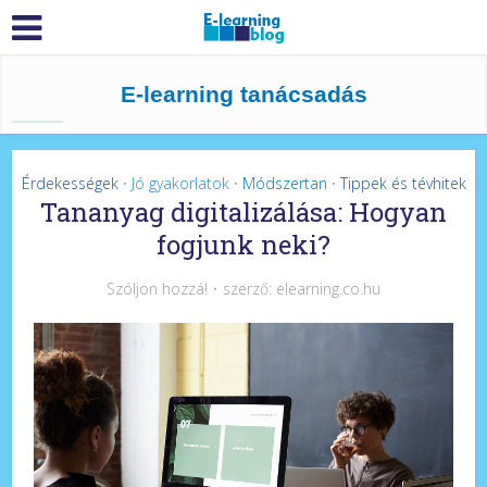
E-learning tanácsadás
Érdekességek
Jó gyakorlatok
Módszertan
Tippek és tévhitek
•
•
•
Tananyag digitalizálása: Hogyan
fogjunk neki?
Szóljon hozzá!
szerző:
elearning.co.hu