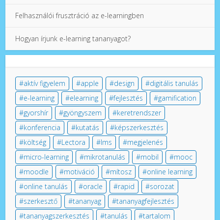
Felhasználói frusztráció az e-learningben
Hogyan írjunk e-learning tananyagot?
aktív figyelem
apple
design
digitális tanulás
e-learning
elearning
fejlesztés
gamification
gyorshír
gyöngyszem
keretrendszer
konferencia
kutatás
képszerkesztés
költség
Lectora
lms
megjelenés
micro-learning
mikrotanulás
mobil
mooc
moodle
motiváció
mítosz
online learning
online tanulás
oracle
rapid
sorozat
szerkesztő
tananyag
tananyagfejlesztés
tananyagszerkesztés
tanulás
tartalom