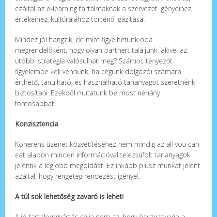
ezáltal az e-learning tartalmaknak a szervezet igényeihez,
értékeihez, kultúrájához történő igazítása.
Mindez jól hangzik, de mire figyelhetünk oda
megrendelőként, hogy olyan partnert találjunk, akivel az
utóbbi stratégia valósulhat meg? Számos tényezőt
figyelembe kell vennünk, ha cégünk dolgozói számára
érthető, tanulható, és használható tananyagot szeretnénk
biztosítani. Ezekből mutatunk be most néhány
fontosabbat.
Konzisztencia
Koherens üzenet közvetítéséhez nem mindig az all you can
eat alapon minden információval telezsúfolt tananyagok
jelentik a legjobb megoldást. Ez inkább plusz munkát jelent
azáltal, hogy rengeteg rendezést igényel.
A túl sok lehetőség zavaró is lehet!
A jó tartalomgyártás célja nem az, hogy összezavarja a