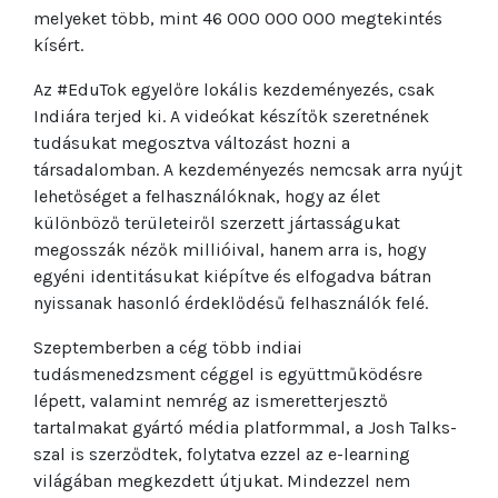
melyeket több, mint 46 000 000 000 megtekintés
kísért.
Az #EduTok egyelőre lokális kezdeményezés, csak
Indiára terjed ki. A videókat készítők szeretnének
tudásukat megosztva változást hozni a
társadalomban. A kezdeményezés nemcsak arra nyújt
lehetőséget a felhasználóknak, hogy az élet
különböző területeiről szerzett jártasságukat
megosszák nézők millióival, hanem arra is, hogy
egyéni identitásukat kiépítve és elfogadva bátran
nyissanak hasonló érdeklődésű felhasználók felé.
Szeptemberben a cég több indiai
tudásmenedzsment céggel is együttműködésre
lépett, valamint nemrég az ismeretterjesztő
tartalmakat gyártó média platformmal, a Josh Talks-
szal is szerződtek, folytatva ezzel az e-learning
világában megkezdett útjukat. Mindezzel nem