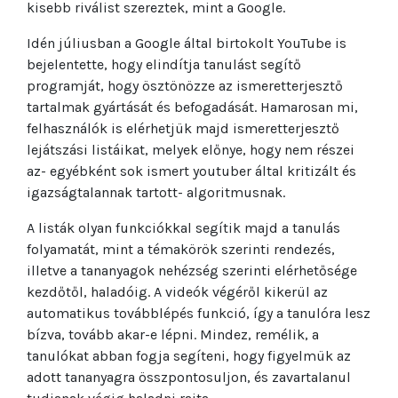
kisebb riválist szereztek, mint a Google.
Idén júliusban a Google által birtokolt YouTube is
bejelentette, hogy elindítja tanulást segítő
programját, hogy ösztönözze az ismeretterjesztő
tartalmak gyártását és befogadását. Hamarosan mi,
felhasználók is elérhetjük majd ismeretterjesztő
lejátszási listáikat, melyek előnye, hogy nem részei
az- egyébként sok ismert youtuber által kritizált és
igazságtalannak tartott- algoritmusnak.
A listák olyan funkciókkal segítik majd a tanulás
folyamatát, mint a témakörök szerinti rendezés,
illetve a tananyagok nehézség szerinti elérhetősége
kezdőtől, haladóig. A videók végéről kikerül az
automatikus továbblépés funkció, így a tanulóra lesz
bízva, tovább akar-e lépni. Mindez, remélik, a
tanulókat abban fogja segíteni, hogy figyelmük az
adott tananyagra összpontosuljon, és zavartalanul