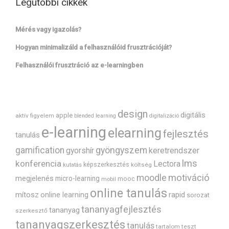
Legutóbbi cikkek
Mérés vagy igazolás?
Hogyan minimalizáld a felhasználóid frusztrációját?
Felhasználói frusztráció az e-learningben
design
digitális
apple
aktív figyelem
blended learning
digitalizáció
e-learning
elearning
fejlesztés
tanulás
gyöngyszem
gamification
gyorshír
keretrendszer
lms
konferencia
Lectora
képszerkesztés
költség
kutatás
motiváció
moodle
megjelenés
micro-learning
mooc
mobil
online tanulás
mítosz
rapid
online learning
sorozat
tananyagfejlesztés
tananyag
szerkesztő
tananyagszerkesztés
tanulás
tartalom
teszt