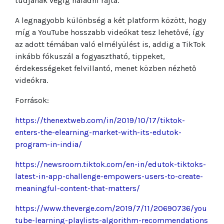
tudjanak végig haladni rajta.
A legnagyobb különbség a két platform között, hogy
míg a YouTube hosszabb videókat tesz lehetővé, így
az adott témában való elmélyülést is, addig a TikTok
inkább fókuszál a fogyasztható, tippeket,
érdekességeket felvillantó, menet közben nézhető
videókra.
Források:
https://thenextweb.com/in/2019/10/17/tiktok-
enters-the-elearning-market-with-its-edutok-
program-in-india/
https://newsroom.tiktok.com/en-in/edutok-tiktoks-
latest-in-app-challenge-empowers-users-to-create-
meaningful-content-that-matters/
https://www.theverge.com/2019/7/11/20690736/you
tube-learning-playlists-algorithm-recommendations