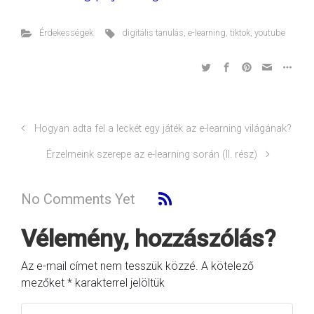
Érdekességek
digitális tanulás
,
e-learning
,
tiktok
,
youtube
Hogyan adta fel a leckét egy játék az e-learning világának?
Érzelmeink szerepe az e-learning során (II. rész)
No Comments Yet
Vélemény, hozzászólás?
Az e-mail címet nem tesszük közzé.
A kötelező
mezőket
*
karakterrel jelöltük