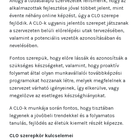
Ahogy a tudásalapú szervezetek felismerik, hogy az
alkalmazottak fejlesztése jóval többet jelent, mint
évente néhány online képzést, úgy a CLO szerepe
fejlődik. A CLO-k ugyanis jelentős szerepet játszanak
a szervezeten belüli előrelépési utak tervezésében,
valamint a potenciális vezetők azonosításában és
nevelésében.
Fontos szerepük, hogy előre lássák és azonosítsák a
szükséges készségeket, valamint, hogy proaktív
folyamat által olyan munkavállalói továbbképzési
programokat hozzanak létre, melyek megfelelnek a
szervezet várható igényeinek, így elkerülve, vagy
megelőzve az esetleges készséghiányokat.
A CLO-k munkája során fontos, hogy tisztában
legyenek a jövőbeli trendekkel és a folyamatos
tanulás, fejlődés az életük kiemelt részét képezze.
CLO szerepkör kulcselemei