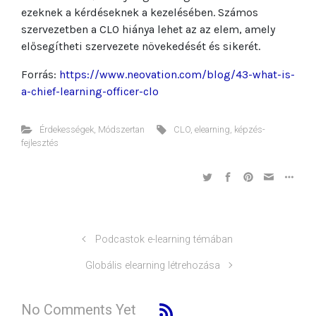
ezeknek a kérdéseknek a kezelésében. Számos
szervezetben a CLO hiánya lehet az az elem, amely
elősegítheti szervezete növekedését és sikerét.
Forrás:
https://www.neovation.com/blog/43-what-is-
a-chief-learning-officer-clo
Érdekességek
,
Módszertan
CLO
,
elearning
,
képzés-
fejlesztés
Podcastok e-learning témában
Globális elearning létrehozása
No Comments Yet