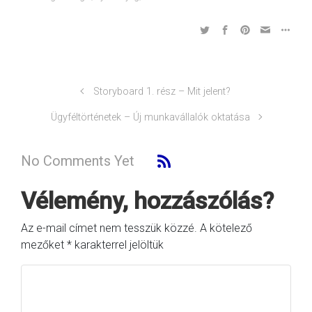
Storyboard 1. rész – Mit jelent?
Ügyféltörténetek – Új munkavállalók oktatása
No Comments Yet
Vélemény, hozzászólás?
Az e-mail címet nem tesszük közzé.
A kötelező
mezőket
*
karakterrel jelöltük