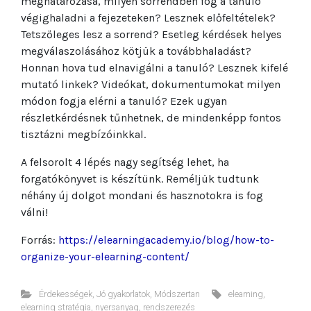
meghatározása, milyen sorrendben fog a tanuló
végighaladni a fejezeteken? Lesznek előfeltételek?
Tetszőleges lesz a sorrend? Esetleg kérdések helyes
megválaszolásához kötjük a továbbhaladást?
Honnan hova tud elnavigálni a tanuló? Lesznek kifelé
mutató linkek? Videókat, dokumentumokat milyen
módon fogja elérni a tanuló? Ezek ugyan
részletkérdésnek tűnhetnek, de mindenképp fontos
tisztázni megbízóinkkal.
A felsorolt 4 lépés nagy segítség lehet, ha
forgatókönyvet is készítünk. Reméljük tudtunk
néhány új dolgot mondani és hasznotokra is fog
válni!
Forrás:
https://elearningacademy.io/blog/how-to-
organize-your-elearning-content/
Érdekességek
,
Jó gyakorlatok
,
Módszertan
elearning
,
elearning stratégia
,
nyersanyag
,
rendszerezés