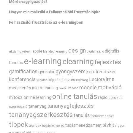
Mérés vagy igazolás?
Hogyan minimalizáld a felhasználóid frusztrációját?
Felhasználói frusztráció az e-learningben
design
digitális
apple
aktív figyelem
blended learning
digitalizáció
e-learning
elearning
fejlesztés
tanulás
gyöngyszem
gamification
gyorshír
keretrendszer
lms
konferencia
Lectora
képszerkesztés
költség
kutatás
motiváció
moodle
megjelenés
micro-learning
mooc
mobil
online tanulás
mítosz
rapid
online learning
sorozat
tananyagfejlesztés
tananyag
szerkesztő
tananyagszerkesztés
tanulás
tartalom
teszt
tippek
tévhit
tudásmenedzsment
trendek
video
tudásfelmérés