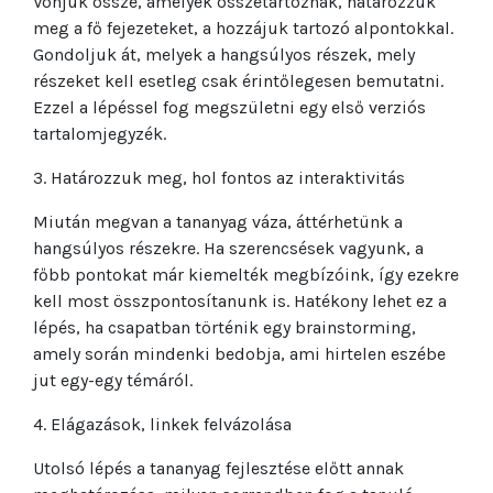
Vonjuk össze, amelyek összetartoznak, határozzuk
meg a fő fejezeteket, a hozzájuk tartozó alpontokkal.
Gondoljuk át, melyek a hangsúlyos részek, mely
részeket kell esetleg csak érintőlegesen bemutatni.
Ezzel a lépéssel fog megszületni egy első verziós
tartalomjegyzék.
3. Határozzuk meg, hol fontos az interaktivitás
Miután megvan a tananyag váza, áttérhetünk a
hangsúlyos részekre. Ha szerencsések vagyunk, a
főbb pontokat már kiemelték megbízóink, így ezekre
kell most összpontosítanunk is. Hatékony lehet ez a
lépés, ha csapatban történik egy brainstorming,
amely során mindenki bedobja, ami hirtelen eszébe
jut egy-egy témáról.
4. Elágazások, linkek felvázolása
Utolsó lépés a tananyag fejlesztése előtt annak