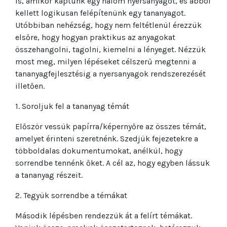
is, amikor kaptunk egy halom nyersanyagot, és abból
kellett logikusan felépítenünk egy tananyagot.
Utóbbiban nehézség, hogy nem feltétlenül érezzük
elsőre, hogy hogyan praktikus az anyagokat
összehangolni, tagolni, kiemelni a lényeget. Nézzük
most meg, milyen lépéseket célszerű megtenni a
tananyagfejlesztésig a nyersanyagok rendszerezését
illetően.
1. Soroljuk fel a tananyag témát
Először vessük papírra/képernyőre az összes témát,
amelyet érinteni szeretnénk. Szedjük fejezetekre a
többoldalas dokumentumokat, anélkül, hogy
sorrendbe tennénk őket. A cél az, hogy egyben lássuk
a tananyag részeit.
2. Tegyük sorrendbe a témákat
Második lépésben rendezzük át a felírt témákat.